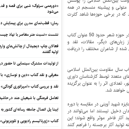
ومت بین‌الملل اسلامی را پوشش
«دورهمی سرتوک؛ شبی برای قصه و قدردان
د متولی و پیشینه منسجم در همه
می‌شود
اند که در برخی حوزه‌ها شاهد کثرت
رمان؛ قطب‌نمای مدرن برای پیمایش در
وی ادامه داد: در این دوره از جشنواره ادبی شهید آوینی در حوزه شعر حدود 50 عنوان کتاب
نشست «نسبت هنر معاصر با نهاد چیست؟
بان‌های دیگر، مقالات، نقد و
فعالان چاپ دیجیتال از چالش‌های واردا
ده از شاعران مختلف را دریافت
اولیه گفتند
از تولیدات مشترک سینمایی تا حضور در 
 سال مقاومت بین‌الملل اسلامی
معرفی و نقد کتاب «دین و نوسازی» ب
ه‌های متعدد توسط کارشناسان داوری
ر، تعدادی اثر را به عنوان برگزیده
نقد و بررسی کتاب «امپراتوری کودکی»
ی خواهند شد.
تعامل فرهنگی با شیعیان هند در حاشی
یزه شهید آوینی در مقایسه با دوره
ایبنا پل اتصال جامعه رسانه‌ای کشور به
ان دخیل نیستند اما می‌توانند در
 آثار فاخر موثر واقع شوند؛ این
کتاب «ژورنالیسم رادیویی و تلویزیونی» ب
ینه تولید آثار برجسته را فراهم کنند