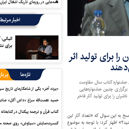
نامه‌هایی در روزهای تاریک اشغال ایران
اخبار مرتبط
اثباتی: 
برای ن
 را برای تولید اثر
دهند
تازه‌ها
پرباز
جشنواره کتاب سال مقاومت
 برگزاری چنین جشنواره‌هایی
«پرده آخر» یکی از شاهکارهای تاریخ سی
اشران را برای تولید آثار فاخر
حمید نعمت‌‏الله سراغ «داش آکل» صاد
کتاب قرآن و ترجمه پیکتال در کتابخان
سخ به این سوال که «تعداد آثار این
نید؟» اظهار کرد: با توجه به موضوع
کنسرت‌نمایش «سیاوش» روی صحنه می