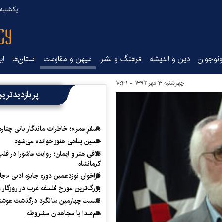
یکشنبه ۱۸ مرداد ۰۵
نوجوان
دین و اندیشه
فرهنگ و نشر
میهن و مقاومت
استان‌ها
ای
چهارشنبه ۳ مهر ۱۳۹۲ - ۱۰:۴۱
پربازدیدتری
«سفرِ عمر»؛ خاطرات ماندگار بانی چناره
حسین پناهی هنوز خوانده می‌شود
تلاقی هنر و ایمان؛ روایت عاشورا در قلب
کرمانشاه
فراخوان نوزدهمین دوره جایزه ادبی «ج
بزرگ‌ترین مورخ فلسفه غرب در روزگار م
نشست چهارمین سالگرد درگذشت هوشنگ
هم‌صدا با مجاهدان مشروطه