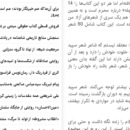
وی اضافه کرد: هنوز ناشری برای مجموعه شعرهایم نیافته‌ام اما هر دو این کتاب‌ها را 14
برای آن‌ها که هم خبرنگار بودند؛ هم امداد
له» درباره محرم است و به همین
پیروز
 هم یک سری از شعرهای آزاد من
است که با موضوع تجربیات و زندگی خودم سروده شده است. این کتاب شامل 60 شعر
فروش قسطی کتاب حقوقی مبتنی بر شیوه ن
سنجش منابع تاریخی شاهنامه در پادش
د: معتقد نیستم که شاعر شعر سپید
مرجعیت شیعه: از نهاد تا گروه منزلتی
ه خلوت خودش را دارد و بعد از آن
ش دارند اما این گفته بدان معنی
روایتی صادقانه از شکست‌ها و امیدهای 
ر شعر، شعر باشد راه خودش را باز
اثری از فردریک دار، رمان‌نویس فرانس
پیام تبریک سیدعباس صالحی به‌مناسبت
 بیشتر توجه می‌کنند. شعر سپید
گوییم به دوران بازگشت رسیده است.
علی شریعتی همه مقدسات را زمینی کرد
 شاید در مواردی به تکرار بیفتند،
می‌زند.
«عین‌الاحسان»؛ روایتی از جایگاه سلما
«انقلاب مشروطه؛ از تولد تا مرگ» منت
ام را زنده نگاه داشت و حتی برای
ار است. از این رو به این موضوع