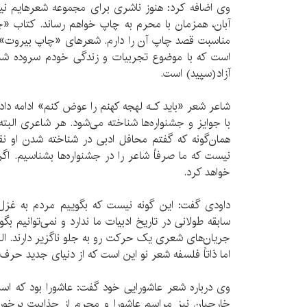
آبان، همزمان با محرم به چاپ خواهم رساند. کتاب «چ
مناسبت قصد چاپ آن را دارم. شعرهای «چاپ بیروت»
آزاد(سپید) است.
شاعر شعر «بايد کـه لهجه کهنم را عوض کنم» ادامه دا
با جوایز و جشنواره‌ها شناخته می‌شود. هر شاعری البت
همان‌گونه که گفتم محافل ادبی در شناخته شدن او نق
نیست که ما صرفاً شاعر را در جشنواره‌ها بشناسیم. اگ
خواهد کرد.
داودی گفت: این گونه نیست که بگوییم مردم به غزل
سابقه طولانی در تاریخ ادبیات ما ندارد و نمی‌توانیم ب
جریان‌های شعری یک حرکت رو به جلو ناگزیر دارند. البته
اما ذاتاً فلسفه شعر نو این است که از دنیای جدید حرف 
وی درباره شعر عاشورایی خود گفت: عاشورا بود که اسل
خارجیان نیز مراسم عاشورا و محرم از جذابیت برخورد