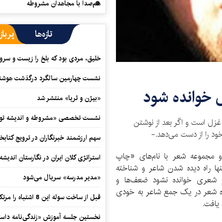
هم‌صدا با مجاهدان مشروطه
تازه‌ها
پرباز
خلیق، مردی بود که بلخ را زیست و سرو
نشست چهارمین سالگرد درگذشت هوشنگ
 خوانده شود
«بیژن و ثریا» منتشر شد
نشست تخصصی «مشروطه و اندیشه توسع
غزل است و اگر بعد از نوشتن
ود را از دست می‌دهد.-
سهم ارزشمند خبرنگاران در ترویج کتابخ
دو مجموعه شعر با نام‌های «چاپ
استراتژی کلان ایران در نگارستان اندیش
ها راه دیده شدن شاعر و شناخته
«مدیر مدرسه» سریال می‌شود
شعری خوانده نشود ضعف‌ها و
ره شعر در یک جمع شاعر به خودی
قبل از ساخت سوله این 8 اشتباه را مرتکب نشوید
 یافت.
نخستین جلسه آموزش «زندگی‌نامه‌ داستا