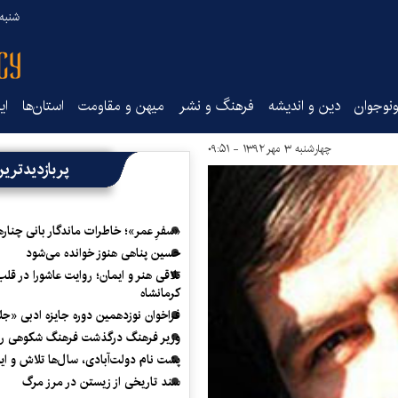
شنبه ۱۷ مرداد ۵
نوجوان
دین و اندیشه
فرهنگ و نشر
میهن و مقاومت
استان‌ها
ای
چهارشنبه ۳ مهر ۱۳۹۲ - ۰۹:۵۱
پربازدیدتری
«سفرِ عمر»؛ خاطرات ماندگار بانی چناره
حسین پناهی هنوز خوانده می‌شود
تلاقی هنر و ایمان؛ روایت عاشورا در قلب
کرمانشاه
فراخوان نوزدهمین دوره جایزه ادبی «ج
وزیر فرهنگ درگذشت فرهنگ شکوهی را
پشت نام دولت‌آبادی، سال‌ها تلاش و ا
سند تاریخی از زیستن در مرز مرگ