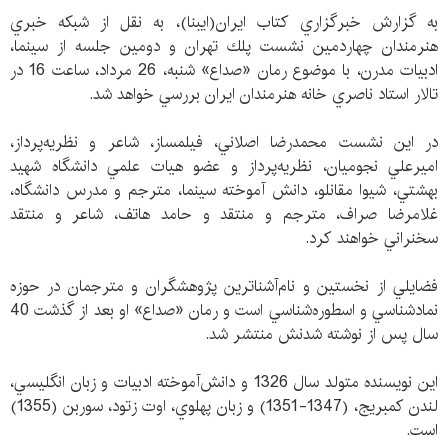
به گزارش خبرگزاري كتاب ايران(ايبنا)، به نقل از شبكه خبري
هنرمندان چهاردمين نشست پلك تهران و دومين جلسه از سينما،
ادبيات مدرن، با موضوع رمان «صداع» شنبه، 26 مرداد، ساعت 16 در
تالار استاد ناصري خانه هنرمندان ايران بررسي خواهد شد.
در اين نشست محمدرضا اصلاني، فيلمساز، شاعر و نظريه‌پرداز،
اميرعلي نجوميان، نظريه‌پرداز و عضو هيات علمي دانشگاه شهيد
بهشتي، شيوا مقانلو، دانش آموخته سينما، مترجم و مدرس دانشگاه،
غلامرضا صراف،‌ مترجم و منتقد و حامد هاتف، شاعر و منتقد
سخنراني خواهند كرد.
فضايلي از نخستين و نام‌آشناترين پژوهشگران و مترجمان در حوزه
نمادشناسي و اسطوره‌شناسي است و رمان «صداع» او بعد از گذشت 40
سال پس از نوشته شدنش منتشر شد.
این نویسنده متولد سال 1326 و دانش‌آموخته ادبيات و زبان انگليسي،
لندن كمبريج، (1347-1351) و زبان پهلوي، اوت زتود، سوربن (1355)
است.