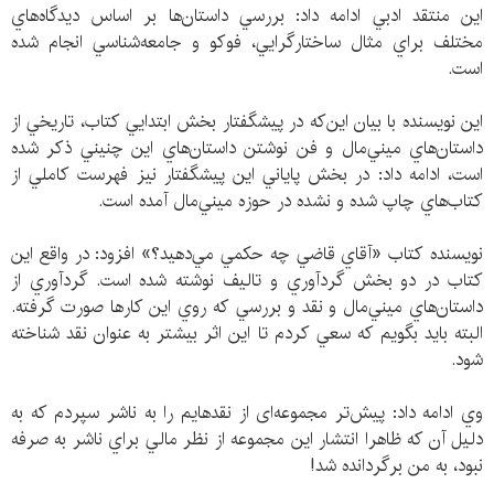
اين منتقد ادبي ادامه داد: بررسي داستان‌ها بر اساس ديدگاه‌هاي
مختلف براي مثال ساختارگرايي، فوكو و جامعه‌شناسي انجام شده
است.
اين نويسنده با بيان اين‌كه در پيشگفتار بخش ابتدايي كتاب، تاريخي از
داستان‌هاي ميني‌مال و فن نوشتن داستان‌هاي اين چنيني ذكر شده
است، ادامه داد: در بخش پاياني اين پيشگفتار نيز فهرست كاملي از
كتاب‌هاي چاپ شده و نشده در حوزه ميني‌مال آمده است.
نويسنده كتاب «آقاي قاضي چه حكمي مي‌دهيد؟» افزود: در واقع اين
كتاب در دو بخش گردآوري و تاليف نوشته شده است. گردآوري از
داستان‌هاي ميني‌مال و نقد و بررسي كه روي اين كارها صورت گرفته.
البته بايد بگويم كه سعي كردم تا اين اثر بيشتر به عنوان نقد شناخته
شود.
وي ادامه داد: پيش‌تر مجموعه‌ای از نقدهایم را به ناشر سپردم كه به
دلیل آن که ظاهرا انتشار این مجموعه از نظر مالي براي ناشر به صرفه
نبود، به من برگردانده شد!