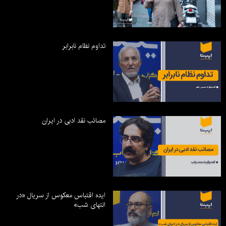
تداوم نظام نابرابر
مصائب نقد ادبی در ایران
ایده اقتباس معکوس از سریال «در
انتهای شب»