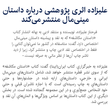
علیزاده اثری پژوهشی درباره داستان
مینی‌مال منتشر می‌کند
فرحناز عليزاده، نويسنده و منتقد ادبي به بهانه انتشار کتاب
«داستان مكاشفه» که به نقد و پیشینه داستان مینی‌مال
اختصاص دارد، گفت: متاسفانه در كشور ما نمي‌توان كتابي را
فقط در اختصاص نقد ادبي چاپ و منتشر كرد، زيرا از ديد
ناشر‌ چاپ آن‌ها از نظر مالي به صرفه نيست.-
عليزاده به خبرگزاري كتاب ايران(ايبنا) گفت: كتاب «داستان مكاشفه»
که از سوی نشر قطره منتشر خواهد شد، شامل داستان‌هاي ميني‌مال
ايراني و خارجي، داستان‌هاي ارايه شده در جشنواره‌ها و حتي
داستان‌هاي به چاپ رسیده‌ای است كه با اجازه ناشران قبلي و حتي
خود اشخاص جمع‌آوري و در اين مجموعه گنجانده شده است. در بخش
ديگري از اين كتاب داستان‌ها بر اساس ويژگي‌ها و المان‌هاي آن نقد و
بررسي شد.