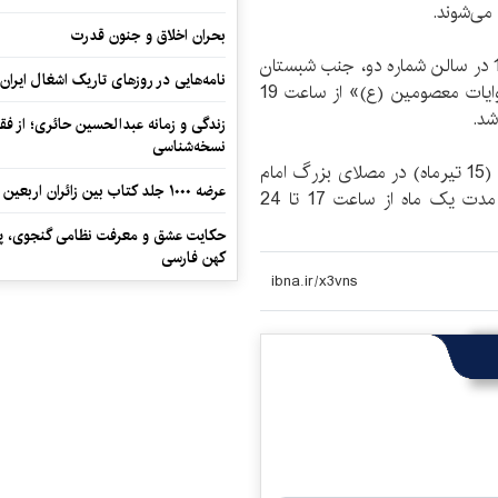
 می‌شوند.
بحران اخلاق و جنون قدرت
نشست «ولایت‌پذیری عقل در قرآن کریم» از ساعت 18 در سالن شماره دو، جنب شبستان
نامه‌هایی در روزهای تاریک اشغال ایران
و نشست «سبک زندگی از منظر آیات قرآن کریم و روایات معصومین (ع)» از ساعت 19
شد.
زندگی و زمانه عبدالحسین حائری؛ از فقهِ
نسخه‌شناسی
بیست و یکمین نمایشگاه بین‌المللی قرآن کریم از شنبه (15 تیر‌ماه) در مصلای بزرگ امام
عرضه ۱۰۰۰ جلد کتاب بین زائران اربعین در مرزهای کرمانشاه
خمینی (ره) در حال برگزاری است. این نمایشگاه به مدت یک‌ ماه از ساعت 17 تا 24
حکایت عشق و معرفت نظامی گنجوی، پیو
کهن فارسی