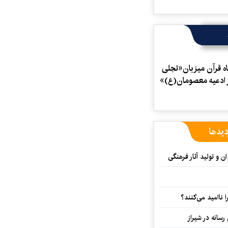
ه قرآن میزبان«تجلی
 ادعیه معصومان(ع)»
دیدها
 و تولید آثار فرهنگی
ا ناامید می‌کنند؟
رسانه در شیراز