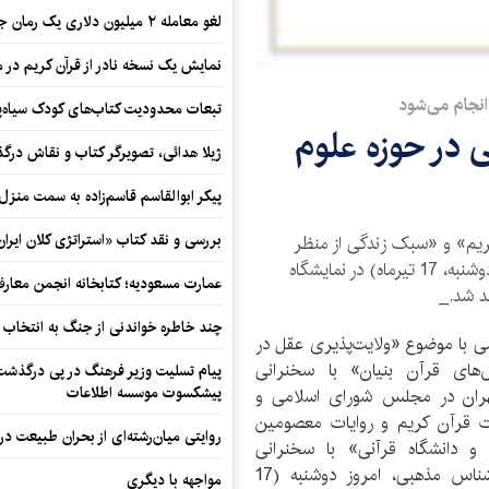
لغو معامله ۲ میلیون دلاری یک رمان جنایی
نمایش یک نسخه نادر از قرآن کریم در م
 انجام می‌شود
تبعات محدودیت کتاب‌های کودک سیاه‌پو
صصی در حوزه علوم
ژیلا هدائی، تصویرگر کتاب و نقاش در
پیکر ابوالقاسم قاسم‌زاده به سمت منزل
بررسی و نقد کتاب «استراتژی کلان ایران
یم» و «سبک زندگی از منظر
آیات قرآن کریم و روایات معصومین (ع)» امروز (دوشنبه، 17 تیر‌ماه) در نمایشگاه
عمارت مسعودیه؛ کتابخانه انجمن معار
ند شد._
چند خاطره خواندنی از جنگ به انتخاب 
 با موضوع «ولایت‌پذیری عقل در
ای قرآن بنیان» با سخنرانی
پیام تسلیت وزیر فرهنگ در پی درگذشت ا
پیشکسوت موسسه اطلاعات
 تهران در مجلس شورای اسلامی و
قرآن کریم و روایات معصومین
روایتی میان‌رشته‌ای از بحران طبیعت در
 دانشگاه قرآنی» با سخنرانی
حجت‌الاسلام و‌المسلمین علی سرلک، محقق و کارشناس مذهبی، امروز دوشنبه (17
مواجهه با دیگری