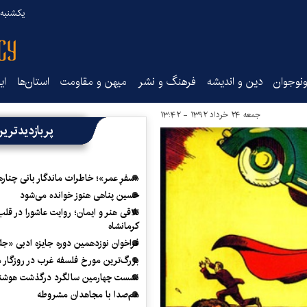
یکشنبه ۱۸ مرداد ۰۵
نوجوان
دین و اندیشه
فرهنگ و نشر
میهن و مقاومت
استان‌ها
ای
جمعه ۲۴ خرداد ۱۳۹۲ - ۱۳:۴۲
پربازدیدتری
«سفرِ عمر»؛ خاطرات ماندگار بانی چناره
حسین پناهی هنوز خوانده می‌شود
تلاقی هنر و ایمان؛ روایت عاشورا در قلب
کرمانشاه
فراخوان نوزدهمین دوره جایزه ادبی «ج
بزرگ‌ترین مورخ فلسفه غرب در روزگار م
نشست چهارمین سالگرد درگذشت هوشنگ
هم‌صدا با مجاهدان مشروطه