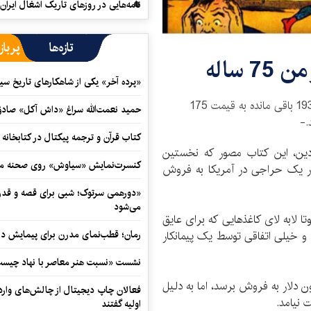
نامه‌هایی در روزهای تاریک اشغال ایران
تازه‌ها
پرباز
«پرده آخر» یکی از شاهکارهای تاریخ سی
یک نسخه از کتاب مصور «سوپر من» که ازسال 1938 باقی مانده به قیمت 175
حمید نعمت‌‏الله سراغ «داش آکل» صاد
.-
کتاب قرآن و ترجمه پیکتال در کتابخان
ردین، این کتاب مصور که نخستین
کنسرت‌نمایش «سیاوش» روی صحنه می
ست، به قیمت 175 هزار دلار در یک حراجی در آمریکا به فروش
«دورهمی سرتوک؛ شبی برای قصه و قدردان
می‌شود
ا لابه لای کاغذهایی که برای عایق
رمان؛ قطب‌نمای مدرن برای پیمایش در
 و خیلی اتفاقی توسط یک پیمانکار
نشست «نسبت هنر معاصر با نهاد چیست؟
ن دلار به فروش برسد، اما به دلیل
فعالان چاپ دیجیتال از چالش‌های واردا
 نیامد.
اولیه گفتند