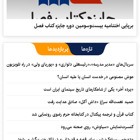
برپایی اختتامیه بیست‌وسومین دوره جایزه کتاب فصل
تازه‌ها
پربازدیدها
سریال‌های «مدیر مدرسه»،«رئیسعلی دلواری» و «پوریای ولی» در راه تلویزیون
هوش مصنوعی در خدمت انسان یا علیه انسان؟
«پرده آخر» یکی از شاهکارهای تاریخ سینمای ایران است
حمید نعمت‌‏الله سراغ «داش آکل» صادق هدایت رفت
کتاب قرآن و ترجمه پیکتال در کتابخانه حرم رضوی رونمایی شد
کنسرت‌نمایش «سیاوش» روی صحنه می‌رود
«دورهمی سرتوک؛ شبی برای قصه و قدردانی» در تالار هنر برگزار می‌شود