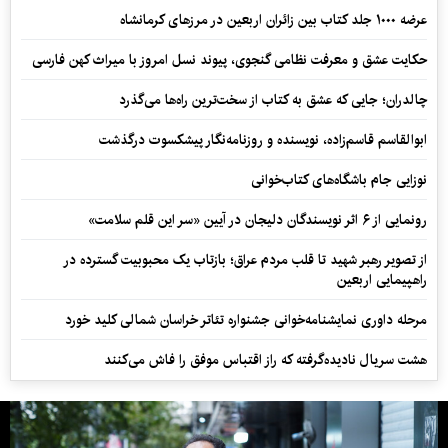
عرضه ۱۰۰۰ جلد کتاب بین زائران اربعین در مرزهای کرمانشاه
حکایت عشق و معرفت نظامی گنجوی، پیوند نسل امروز با میراث کهن فارسی
چالدران؛ جایی که عشق به کتاب از سخت‌ترین راه‌ها می‌گذرد
ابوالقاسم قاسم‌زاده، نویسنده و روزنامه‌نگار پیشکسوت درگذشت
نوزایی جام باشگاه‌های کتاب‌خوانی
رونمایی از ۶ اثر نویسندگان دلیجان در آیین «سر این قلم سلامت»
از تصویر رهبر شهید تا قلب مردم عراق؛ بازتاب یک محبوبیت گسترده در
راهپیمایی اربعین
مرحله داوری نمایشنامه‌خوانی جشنواره تئاتر خراسان شمالی کلید خورد
هشت سریال نادیده‌گرفته که راز اقتباس موفق را فاش می‌کنند