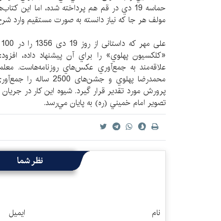
حماسه 19 دي در قم هم پرداخته شده، اما اين كتاب
مولف هر جا كه نياز دانسته به صورت مستقيم وارد شر
عل
«كلكسيون پهلوي» را براي آن پيشنهاد داده، افزو
علاقه‌مند به جمع‌آوري عكس‌هاي روزنامه‌هاست. معلم
محمدرضا پهلوي و جشن‌های 0
پرورش مورد تقدير قرار گيرد. شیوه اين کار در جريان دا
تصوير امام خميني (ره) به پايان مي‌رسد.
نظر شما
نام
ایمیل