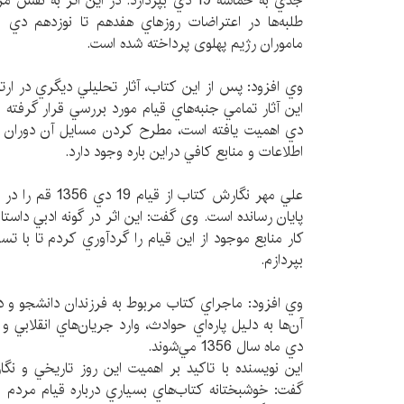
جدي به حماسه 19 دي بپردازد. در اين اثر به
طلبه‌ها در اعتراضات روز‌هاي هفدهم تا نوزدهم 
ماموران رژیم پهلوی پرداخته شده است.
وي افزود: پس از اين كتاب، آثار تحليلي ديگري در ارتب
دي اهميت يافته است، مطرح كردن مسايل آن دوران در
اطلاعات و منابع كافي دراين باره وجود دارد.
علي مهر نگارش كتاب
پايان رسانده است. وی گفت: اين اثر در گونه ادبي داست
کار منابع موجود از اين قيام را گردآوري كردم تا با ت
بپردازم.
وي افزود: ماجراي كتاب مربوط به فرزندان دانشجو و د
آن‌ها به دليل پاره‌اي حوادث، وارد جريان‌هاي انقلابي
دي ماه سال 1356 مي‌شوند.
اين نويسنده با تاكيد بر اهميت اين روز تاريخي و نگ
گفت: خوشبختانه كتاب‌هاي بسياري درباره قيام مردم 