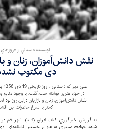
نويسنده داستاني از «روز‌هاي 
دی مکتوب نشده
علي م
در حوزه هنري نوشته است، گفت: با وجود منابع بسيا
نقش دانش‌آموزان، زنان و بازاريان دراين روز بود ام
كمتر به سراغ خاطرات اين اقشار 
شاهد حوادث بسياري به عنوان نخستين نشانه‌هاي اوج‌گ