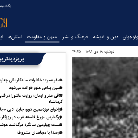
یکشنبه ۱۸ مرداد ۰۵
نوجوان
دین و اندیشه
فرهنگ و نشر
میهن و مقاومت
استان‌ها
ای
دوشنبه ۱۸ دی ۱۳۹۱ - ۱۴:۲۵
پربازدیدتری
«سفرِ عمر»؛ خاطرات ماندگار بانی چناره
حسین پناهی هنوز خوانده می‌شود
تلاقی هنر و ایمان؛ روایت عاشورا در قلب
کرمانشاه
فراخوان نوزدهمین دوره جایزه ادبی «ج
بزرگ‌ترین مورخ فلسفه غرب در روزگار م
نشست چهارمین سالگرد درگذشت هوشنگ
هم‌صدا با مجاهدان مشروطه