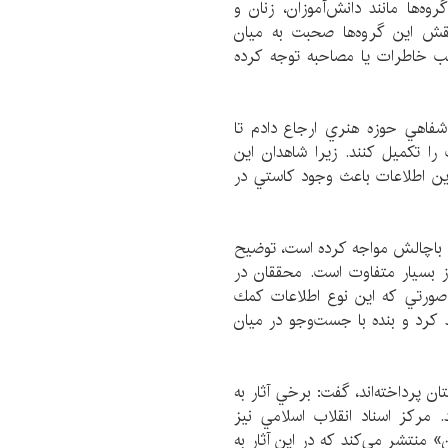
‌ها مانند دانش‌آموزان، زنان و
 نقش اين گرو‌ه‌ها صحبت به ميان
ب خاطرات يا مصاحبه‌ توجه كرده
فاهي حوزه هنري ارجاع دادم تا
را تكميل كنند. زيرا شاهدان اين
ين اطلاعات باعث وجود كاستي در
ش باچالش مواجه كرده است، توضيح
فيايي شهر قم در سال 1356 با امروز بسيار متفاوت است. محققان در
 صورتي كه اين نوع اطلاعات كمك
كرد و بنده با جست‌وجو در ميان
یام 19 دي در قالب داستان پرداخته‌اند، گفت: برخي آثار به
 مركز اسناد انقلاب اسلامي نيز
ن» منتشر مي‌كند كه در اين آثار به