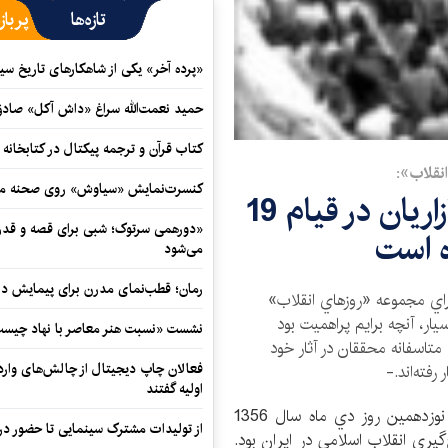
تازه‌ها
پرباز
«پرده آخر» یکی از شاهکارهای تاریخ سی
حمید نعمت‌‏الله سراغ «داش آکل» صاد
کتاب قرآن و ترجمه پیکتال در کتابخان
انقلاب»:
کنسرت‌نمایش «سیاوش» روی صحنه می
نقش دانش‌آموزان، زنان و بازاريان در قیام 19
«دورهمی سرتوک؛ شبی برای قصه و قدردان
 است
می‌شود
رمان؛ قطب‌نمای مدرن برای پیمایش در
هر كه داستاني از روز تاريخي 19 دی 1356 براي مجموعه «روز‌هاي انقلاب»
ر،‌ آنچه برايم پراهميت بود
نشست «نسبت هنر معاصر با نهاد چیست؟
ا متاسفانه محققان در آثار خود
فعالان چاپ دیجیتال از چالش‌های واردا
رفته‌اند.-
اولیه گفتند
به گزارش خبرگزاري كتاب ايران (ايبنا)، شهر قم در نوزدهمين روز دي ماه سال 1356
از تولیدات مشترک سینمایی تا حضور در 
یری انقلاب اسلامی در ايران بود.