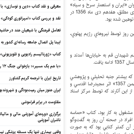
نوان «ایران و استعمار سرخ و سیاه»
معرفی و نقد کتاب «دین و نوسازی» ب
به خيابان‌ها آمدند. اين مقاله با امضای قلم احمد رشیدی مطلق، هفدهم دی ماه 1356 در
نقد و بررسی کتاب «امپراتوری کودکی»
توهين شده بود.
تعامل فرهنگی با شیعیان هند در حاشی
مردم قم در اين روز توسط نيرو‌هاي رژيم پهلوي،
ایبنا پل اتصال جامعه رسانه‌ای کشور به
کتاب «ژورنالیسم رادیویی و تلویزیونی» ب
سال 1356 به مناسبت چهلم شهیدان قم به خيابان‌ها آمدند و
 يافت.
«با هم یک مسیر»؛ بازخوانی جنگ ۱۲ روزه در قاب یک رمان کوتاه
اكنون كتاب‌هاي مختلفي درباره 19 دي ماه سال 1356 كه بيشتر جنبه تحليلي و پژوهشي
تاریخ ایران با ترجمه کریم کشاورز
دارند منتشر شده‌اند. «انقلاب اسلامي از دي 1356 تا بهمن 1357» اثر مجيدرضا اقدسي و
ایران هنوز میان رعیت‌بودگی و شهروندب
اي از اين آثارند كه توسط مركز اسناد
مقاومت در برابر فراموشی
 مشغول به كار بود، كتاب «حماسه
برگزاری دوره‌های آموزشی مالی و مالیا
فراد در صحنه آن روز به گفت‌‌وگو
ناشران آموزشی
 منتشر شد. پيش از آن كمتر كتابي بود كه به صورت
وقتی بیماری تنها یک مسئله پزشکی نی