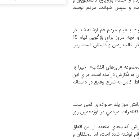
 نقش مردم از جمله، بازاريان، دانشجويان و
دي ماه و سپس شهادت مردم توسط
اط با قيام مردم قم نوشته شد. در
اين آثار تمامي جنبه‌هاي قيام مورد بررسي قرار گرفته و آنچه امروز براي بازگويي قیام 19
 قالب رمان و داستان است، زيرا
 از قيام 19 دي 1356 قم را در مجموعه «روز‌هاي انقلاب» اخیرا به
ان به نگارش درآمده است. براي این
سلط كامل به شرح وقايع در داستانم
انش‌آموز يك خانواده‌اي قمي است.
 و تظاهرات مردمي در نوزدهمين روز
ارش كتاب‌هاي متعدد از اين اتفاق
قم نوشته شده است، اما محققان و