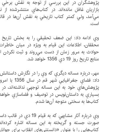
پژوهشگران در اين بررسي از توجه به نقش برخي گرو‌ه
بازاريان غافل مانده‌اند. در كتاب‌هاي منتشرشده از
مي‌آمد، ولي كمتر كتاب تاريخي به نقش آن‌ها در قال
است.
وي ادامه داد: اين ضعف تحقيقي را به بخش تاريخ ش
محققان، اطلاعات اين قيام به ويژه در میان خاطرات 
حوادث به مرور زمان از دست مي‌روند و ثبت نكردن ا
منابع تاريخ روز 19 دي 1356 خواهد شد.
مهر، درباره مساله ديگري كه وي را در نگارش داستان
داد: فضاي جغرا
پژوهش‌هاي خود به اين مساله توجهي نداشته‌اند، در
بسياري به داستان‌نويس در توصيف و فضاسازي خواهد 
كتاب‌ها به سختی متوجه آن‌ها شدم.
وي درباره آثار مشابهي كه به ق
صورت جسته و گريخته به اين مساله اشاره كرده‌اند.
كتاب‌هایي را با عنوان «دانستني‌هاي انقلاب براي جوانا