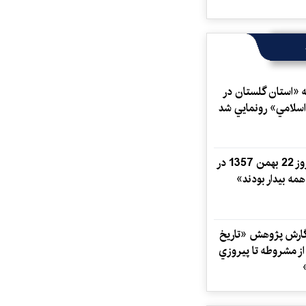
 «استان گلستان در
اسلامي» رونمايي شد
روایت روز 22 بهمن 1357 در
مه بیدار بودند»
گارش پژوهش‌ «تاريخ
ز مشروطه تا پيروزي