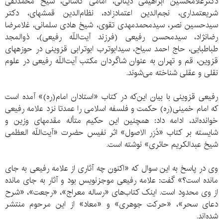
دکترغلامحسین ابراهیمی دینانی، امامی کاشانی، شیخ محمدتقی
شریعتمداری، نجم‌الدین اعتمادزاده، نظام‌الدین قمشه‏ای، دکتر
سیدحسین نصر، سیدمحمدمهدی تقوی، شیخ هادی سلمانی، غلامرضا
رضانژاد، سیدمحسن رفیعی (فرزند آیت‌اللّه رفیعی)، ذوالمجد
طباطبایی، حاج احمد سیاح، سیدابوترب ابوترابی قزوینی در حوزه‏های
قزوین، قم و تهران به عنوان شاگردان مکتب آیت‌اللّه رفیعی در علوم
نقلی و عقلی شناخته می‌شوند.
رفیعی قزوینی با بیان این‌که در کتاب «استادان امام(ره)» آمده است
که امام خمینی(ره) حکمت و فلسفه اسلامی را عمدتا نزد علامه رفیعی
خوانده‌اند، ادامه داد: همچنین این حکیم متأله مقدمه‏ای وزین و
شایسته بر کتاب «دُرَر الاصول» اثر نفیس حضرت «آیت‌اللّه العظمی
شیخ عبدالکریم حائری» نوشته است.
وی در پاسخ به این سوال که «اکنون چه آثاری از علامه رفیعی به جای
مانده است؟» گفت: علامه رفیعی موجزنویس بود و آثار به جای مانده
از وی محدود است. اینک کتاب‌های «رساله معراج»، «رجعت»، «شرح
دعای سحر»، «حرکت جوهری» و «معاد» از این مرحوم منتشر
شده‌اند.