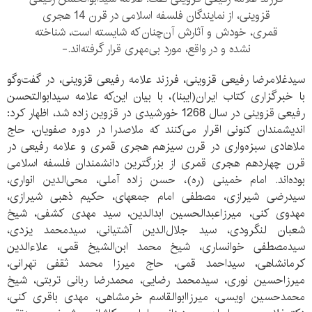
قزوینی، از نمایندگان فلسفه اسلامی در قرن 14 هجری
قمری، خودش و آثارش آن‌چنان که شایسته است، شناخته
نشده و در واقع، مورد بی‌مهری قرار گرفته‌اند.-
سیدغلامرضا رفیعی قزوینی، فرزند علامه رفیعی قزوینی، در گفت‌وگو
با خبرگزاری کتاب ایران(ایبنا)،‌ با بیان این‌که علامه سیدابوالتحسن
رفیعی قزوینی در سال 1268 خورشیدی در قزوین زاده شد، اظهار کرد:
اندیشمندان کنونی اقرار می‌کنند که ملاصدرا در دوره صفویان، حاج
ملاهادی سبزه‌واری در قرن سیزهم هجری قمری و علامه رفیعی در
قرن چهاردهم هجری قمری از بزرگترین دانشمندان فلسفه اسلامی
بوده‌اند. امام خمینی (ره)، حسن زاده آملی، محی‌الدین انواری،
سیدرضی شیرازی، مصطفی امام جمعه‏ای، حکیم ذهبی شیرازی،
مهدوی کنی، میرزاعبدالحسین ابدالدین، سید مهدی کشفی، شیخ
شعبان لنگرودی، سید جلال‌الدین آشتیانی، سیدمحمد یزدی،
سیدمصطفی خوانساری، شیخ محمد ابن‌الشیخ قمی، علاء‌الدین
کرمانشاهی، سیداحمد قمی، حاج میرزا محمد ثقفی تهرانی،
میرزاحسین نوری، سیدمحمد رضایی، محمدرضا ربانی تربتی، شیخ
محمدحسین اویسی، میرزاابوالقاسم خرمشاهی، مهدی باقری کنی،