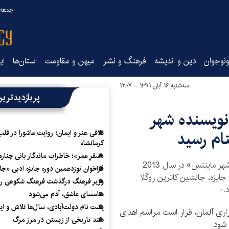
جمعه ۱۶ مرداد ۰۵
نوجوان
دین و اندیشه
فرهنگ و نشر
میهن و مقاومت
استان‌ها
ای
سه‌شنبه ۱۶ آبان ۱۳۹۱ - ۱۲:۰۷
پربازدیدتری
نویسنده شهر
ام رسید
تلاقی هنر و ایمان؛ روایت عاشورا در قلب
کرمانشاه
«سفرِ عمر»؛ خاطرات ماندگار بانی چناره
پتر اشتام نویسنده سوییسی به عنوان «نویسنده شهر ماینتس» در سال 2013
فراخوان نوزدهمین دوره جایزه ادبی «ج
 جایزه، جانشین کاترین روگلا
وزیر فرهنگ درگذشت فرهنگ شکوهی را
.-
سامسای عاشق، آدم می‌شود
پشت نام دولت‌آبادی، سال‌ها تلاش و ا
زاری آلمان، قرار است مراسم اهدای
سند تاریخی از زیستن در مرز مرگ