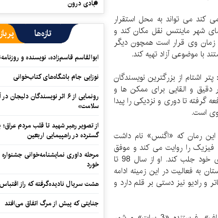
آبادی درون
می کند می تواند به محل استقرار
سای شهر ماینتس نقل مکان کند و
تازه‌ها
پرباز
 زمان وی قرار است همچون دیگر
ند با موضوعی آزاد تهیه کند.
ابوالقاسم قاسم‌زاده، نویسنده و روزنا
پتر اشتام از بزرگترین نویسندگان
نوزایی جام باشگاه‌های کتاب‌خوانی
دقیق و القایی برای ممکن ها و
رونمایی از ۶ اثر نویسندگان دلیجان
عه گرفته تا دوری و نزدیکی را پیدا
سلامت»
وی است.
از تصویر رهبر شهید تا قلب مردم عراق؛
در سال 1998 منتشر کرد. این رمان که «اگنس» نام داشت
گسترده در راهپیمایی اربعین
فیزیک را روایت می کند و موفق
مرحله داوری نمایشنامه‌خوانی جشنواره 
شد تا هم نظر مخاطبان و هم نظر منتقدان را به سوی خود جلب کند. او از سال 98 تا
خورد
ستان به فعالیت در این زمینه ادامه
تر و رادیو نیز دستی بر قلم دارد و
هشت سریال نادیده‌گرفته که راز اقتباس
جنایتی که پیش از مرگ اتفاق می‌افتد
این تجلیل ادبی از سال 1984 از سوی شبکه «زد.د.اف»، فرستنده «3 سات» و شهر