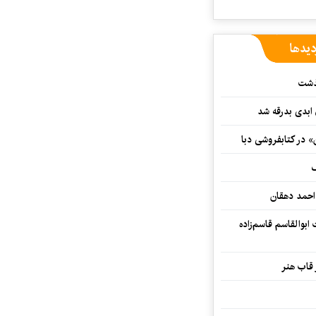
دیدها
گذشت
 ابدی بدرقه شد
» در کتابفروشی دبا
ف
احمد دهقان
بوالقاسم قاسم‌زاده
 قاب هنر