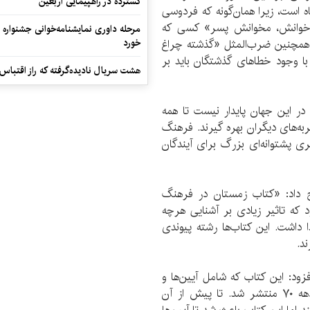
گسترده در راهپیمایی اربعین
باه است، زیرا همان‌گونه که فردوسی
نه خوانش، مخوانش پسر» کسی که
مرحله داوری نمایشنامه‌خوانی جشنواره 
. همچنین ضرب‌المثل «گذشته چراغ
خورد
 با وجود خطاهای گذشتگان باید بر
هشت سریال نادیده‌گرفته که راز اقتباس
ر این جهان پایدار نیست تا همه
جربه‌های دیگران بهره گیرند. فرهنگ
 پشتوانه‌ای بزرگ برای آیندگان
ح داد: «کتاب زمستان در فرهنگ
د که تاثیر زیادی بر آشنایی هرچه
ا داشت. این کتاب‌ها رشته پیوندی
ند.
زود: این کتاب که شامل آیین‌ها و
آداب ماه مبارک رمضان از گذشته‌های دور است در دهه ۷۰ منتشر شد. تا پیش از آن