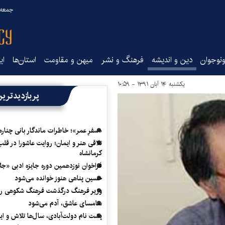
جمعه ۱۶ مرداد ۰۵
نوجوان
دین و اندیشه
فرهنگ و نشر
میهن و مقاومت
استان‌ها
ای
یکشنبه ۱۴ آبان ۱۳۹۱ - ۱۰:۵۹
پربازدیدتری
«سفرِ عمر»؛ خاطرات ماندگار بانی چناره
تلاقی هنر و ایمان؛ روایت عاشورا در قلب
کرمانشاه
فراخوان نوزدهمین دوره جایزه ادبی «ج
حسین پناهی هنوز خوانده می‌شود
وزیر فرهنگ درگذشت فرهنگ شکوهی را
سامسای عاشق، آدم می‌شود
پشت نام دولت‌آبادی، سال‌ها تلاش و ا