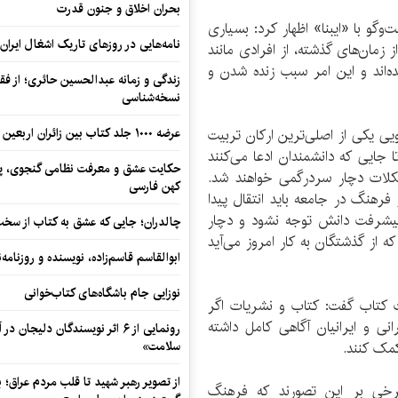
بحران اخلاق و جنون قدرت
و با «ایبنا» اظهار کرد: بسیاری
نامه‌هایی در روزهای تاریک اشغال ایران
از زمان‌های گذشته، از افرادی مانند
ه‌اند و این امر سبب زنده شدن و
زندگی و زمانه عبدالحسین حائری؛ از فقهِ
نسخه‌شناسی
ویی یکی از اصلی‌ترین ارکان تربیت
عرضه ۱۰۰۰ جلد کتاب بین زائران اربعین در مرزهای کرمانشاه
 جایی که دانشمندان ادعا می‌کنند
حکایت عشق و معرفت نظامی گنجوی، پیو
کلات دچار سردرگمی خواهند شد.
کهن فارسی
 فرهنگ در جامعه باید انتقال پیدا
 پیشرفت دانش توجه نشود و دچار
چالدران؛ جایی که عشق به کتاب از سخت‌ت
ه از گذشتگان به کار امروز می‌آید
ابوالقاسم قاسم‌زاده، نویسنده و روزنا
نوزایی جام باشگاه‌های کتاب‌خوانی
 کتاب گفت: کتاب و نشریات اگر
نی و ایرانیان آگاهی کامل داشته
رونمایی از ۶ اثر نویسندگان دلیجان
کمک کنند.
سلامت»
از تصویر رهبر شهید تا قلب مردم عراق؛
رخی بر این تصورند که فرهنگ