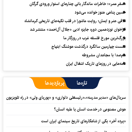
«سفرِ عمر»؛ خاطرات ماندگار بانی چنارهای استوار ورودی گرگان
حسین پناهی هنوز خوانده می‌شود
تلاقی هنر و ایمان؛ روایت عاشورا در قلب تکیه‌های تاریخی کرمانشاه
فراخوان نوزدهمین دوره جایزه ادبی «جلال آل‌احمد» منتشر شد
بزرگ‌ترین مورخ فلسفه غرب در روزگار ما
نشست چهارمین سالگرد درگذشت هوشنگ ابتهاج
هم‌صدا با مجاهدان مشروطه
نامه‌هایی در روزهای تاریک اشغال ایران
تازه‌ها
پربازدیدها
سریال‌های «مدیر مدرسه»،«رئیسعلی دلواری» و «پوریای ولی» در راه تلویزیون
هوش مصنوعی در خدمت انسان یا علیه انسان؟
«پرده آخر» یکی از شاهکارهای تاریخ سینمای ایران است