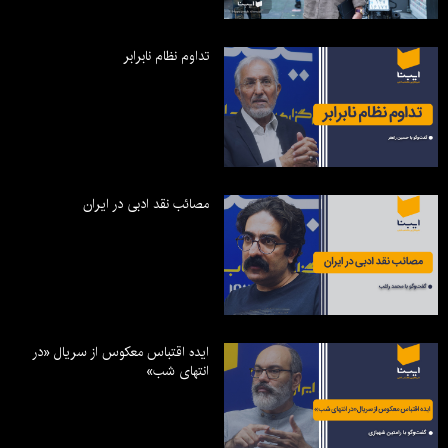
تداوم نظام نابرابر
مصائب نقد ادبی در ایران
ایده اقتباس معکوس از سریال «در
انتهای شب»