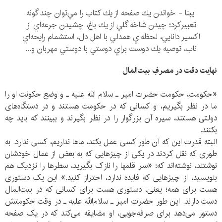
ايبنا - خواندن يك صفحه از‌‌ يك كتاب را مي‌توان چند گونه
تعبيركرد؛ چيدن شاخه گلي از يك باغ، چشيدن جرعه‌اي از
اكسير دانايي، لحظه‌اي همدلي با اهل دل، استشمام رايحه‌اي
ناب، توصيه يك دوست براي دوستي با دوستي مهربان و...
نهایت دقت در مصرفِ بیت‌المال
«حکومت، حکومت حضرت امیر ـ سلام الله علیه ـ و وضع حکونت او را
ما در نظر بگیریم، و کسانی که در حکومت هستند و در دستگاه‌های
دولتی هستند، سیره آن بزرگوار را در نظر بگیرند و ببینند که باید چه
بکنند.
البته قدرت این که آن طور کسی عمل بکند، ماها نداریم، کسی ندارد. به
طوری که نقل کردند در یکی از چیزهایی که به بعض از عمال خودشان
نوشتند، نوشته‌اند که: «سر قلمها را نازک بگیرید، سطرها را نزدیک هم
بنویسید، از چیزهایی که فایده ندارد، احتراز کنید.» این یک دستوری
هست برای همه؛ یعنی، دستوری هست برای کسانی که در بیت‌المال
دست دارند. این طور حضرت امیر ـ سلام‌الله علیه ـ در وقت حکومتش
دستور می‌دهد برای صرفه‌جویی، او مضایقه می‌کند که در یک صفحه