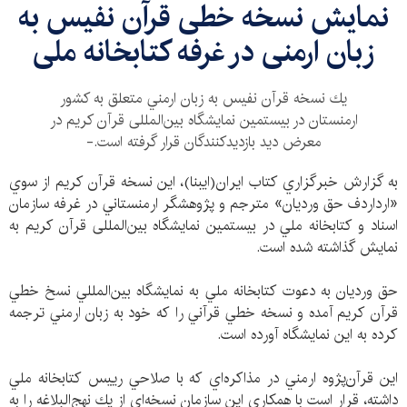
نمايش نسخه خطی قرآن نفيس به
زبان ارمنی در غرفه کتابخانه ملی
يك نسخه قرآن نفيس به زبان ارمني متعلق به كشور
ارمنستان در بيستمين نمايشگاه بین‌المللی قرآن كريم در
معرض ديد بازديدكنندگان قرار گرفته است.-
به گزارش خبرگزاري كتاب ايران(ايبنا)، اين نسخه قرآن كريم از سوي
«ارداردف حق ورديان» مترجم و پژوهشگر ارمنستاني در غرفه سازمان
اسناد و كتابخانه ملي در بيستمين نمايشگاه بین‌المللی قرآن كريم به
نمايش گذاشته شده است.
حق وردیان به دعوت كتابخانه ملي به نمايشگاه بين‌المللي نسخ خطي
قرآن كريم آمده و نسخه خطي قرآني را كه خود به زبان ارمني ترجمه
كرده به اين نمايشگاه آورده است.
اين قرآن‌پژوه ارمني در مذاكره‌اي كه با صلاحي رييس كتابخانه ملي
داشته، قرار است با همکاری اين سازمان نسخه‌اي از يك نهج‌البلاغه را به