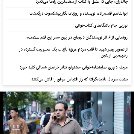
چالدران؛ جایی که عشق به کتاب از سخت‌ترین راه‌ها می‌گذرد
ابوالقاسم قاسم‌زاده، نویسنده و روزنامه‌نگار پیشکسوت درگذشت
نوزایی جام باشگاه‌های کتاب‌خوانی
رونمایی از ۶ اثر نویسندگان دلیجان در آیین «سر این قلم سلامت»
از تصویر رهبر شهید تا قلب مردم عراق؛ بازتاب یک محبوبیت گسترده در
راهپیمایی اربعین
مرحله داوری نمایشنامه‌خوانی جشنواره تئاتر خراسان شمالی کلید خورد
هشت سریال نادیده‌گرفته که راز اقتباس موفق را فاش می‌کنند