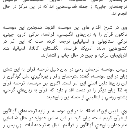
ترجمه‌هاي چاپي» از جمله فعاليت‌هايي اند كه در اين مركز در حال
انجام اند.
وي در شرح اقدام هاي اين موسسه افزود: همچنين اين موسسه
تاكنون قرآن را به زبان‌هاي انگليسي، فرانسه، تركي آذري، چيني،
تركي استانبولي و اسپانيايي ترجمه كرده است كه اين آثار در
كشور‌هايي مانند آمريكا، فرانسه، انگلستان، كانادا، اسپانيا، هند
آذربايجان، تركيه و چين در حال چاپ و انتشارند.
رييس موسسه ترجمان وحي در بيان دليل ترجمه قرآن به اين شش
زبان در اين موسسه، گفت: مترجمان وافر و بهره‌گيري ملل گوناگون از
اين زبان‌ها دليل اصلي اين امر است. اكنون اين موسسه، ترجمه قرآن
به 12 زبان ديگر را در دست اقدام دارد كه قرآن به زبان‌هاي گرجي،
پشتو، روسي و ايتاليايي از جمله اين زبان‌هايند.
وي با بيان اين‌كه اعتقاد ما در اين موسسه بر ارايه ترجمه‌هاي گوناگون
از قرآن كريم است، بيان كرد: بر اين اساس همواره در حال شناسايي
مترجمان زبان‌هاي گوناگون از قرآنيم. اقبال به ترجمه آيات الهي پس از