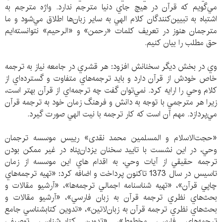
مي‌گويم كه قرآن در هيچ جاي دنيا مترجم ندارد. واژه مترجم به
اشتباه به تبيين‌كنندگان كلام الهي به ساير زبان‌‌ها اطلاق مي‌شود و ما
مترجمان هنوز در تعريف كلمات «رحمن» و «الرحيم» نتوانسته‌ايم
حق مطلب را بيان كنيم.
وي در بخش ديگر سخنانش افزود: هر قشري در جامعه نياز به ترجمه
خاص خودش از قرآن دارد و بايد ترجمه‌هاي متفاوت و گسترده‌اي از
كلام وحي را ارايه كرد. نمي‌توان گفت چه‌ ترجمه‌اي از قرآن بهتر است،
زيرا هر مترجمي با توجه به دانش و فرهنگ زمان خود به ترجمه قرآن
مي‌پردازد. مهم آن است كه كار ترجمه با نيت الهي صورت گيرد.
«حجت‌الاسلام ‌و ‌المسلمين محمد نقدی» رييس موسسه ترجمان
وحي، در اين نشست با تاييد سخنان يزدان‌پناه در غير ممكن بودن
ترجمه حقيقي از آيات وحي، به اقدام هاي اين موسسه از زمان
تاسيس در سال 1373 تاكنون پرداخت و اضافه كرد: «تهيه ترجمه‌‌هاي
چاپي قرآن»، «تهيه شناسنامه اجمالي ترجمه‌ها»، «آرشيو مقالات و
بحث‌هاي نظري ترجمه قرآن به زبان فارسي»، «آرشيو مقالات و
بحث‌هاي نظري ترجمه قرآن به زبان‌لاتين»، «تدوين كتابشناسي جامع
ترجمه‌هاي فارسي مخطوط»، «تدوين كتاب‌شناسي توصيفي