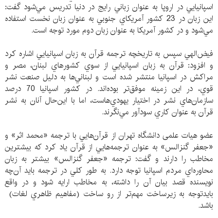
اسپانيايي در اروپا به عنوان زباني رايج در دنيا تدريس مي‌شود گفت:
اين زبان در 23 كشور آمريكاي جنوبي به عنوان زبان نخست استفاده
مي‌شود و در كشور آمريكا به عنوان زبان دوم مورد توجه است.
فيض‌الهي سپس به تاريخچه ترجمه قرآن به زبان اسپانيايي اشاره كرد
و افزود: قرآن به زبان اسپانيايي از سوي كشور‌هاي لبنان، مصر و
مراكش در اسپانيا منتشر شده است و لبناني‌‌ها به دليل صنعت نشر
قوي، در اين زمينه موفق‌تر بوده‌اند. در كشور اسپانيا 70 درصد
سازمان‌هاي نشر در اختيار يهودي‌هاست، اما با اين‌حال آنان به نشر
قرآن به عنوان كاري سودآور مي‌نگرند.
عضو هيات علمی دانشگاه تهران از قرآن‌هايي با ترجمه «محمد اثر» و
«جعفر گنزالس» به عنوان ترجمه‌هايي از قرآن ياد كرد كه بيشترين
مخاطب را دارند و گفت: ترجمه «جعفر گنزالس» بيشتر به زبان
محاوره‌اي مردم اسپانيا توجه دارد. به طور كلي در ترجمه بايد آن‌چه
نويسنده قصد بيان آن را داشته، به مخاطب ارايه شود و در واقع
بايدتوجه به زيرساخت مهم‌تر از رو ساخت (مفاهيم ظاهري لغات)
باشد.