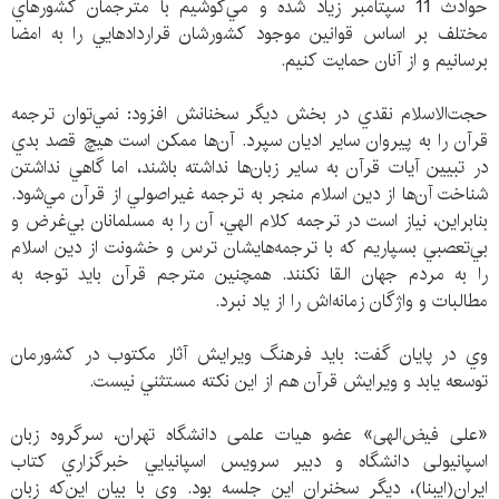
حوادث 11 سپتامبر زياد شده و مي‌كوشيم با مترجمان كشور‌هاي
مختلف بر اساس قوانين موجود كشورشان قراردادهايي را به امضا
برسانيم و از آنان حمايت كنيم.
حجت‌الاسلام نقدي در بخش ديگر سخنانش افزود: نمي‌توان ترجمه
قرآن را به پيروان ساير اديان سپرد. آن‌ها ممكن است هيچ قصد بدي
در تبيين آيات قرآن به ساير زبا‌ن‌ها نداشته باشند، اما گاهي نداشتن
شناخت آن‌ها از دين اسلام منجر به ترجمه غيراصولي از قرآن مي‌شود.
بنابراين، نياز است در ترجمه كلام الهي، آن را به مسلمانان بي‌غرض و
بي‌تعصبي بسپاريم كه با ترجمه‌هايشان ترس و خشونت از دين اسلام
را به مردم جهان القا نكنند. همچنين مترجم قرآن بايد توجه به
مطالبات و واژگان زمانه‌اش را از ياد نبرد.
وي در پايان گفت: بايد فرهنگ ويرايش آثار مكتوب در كشورمان
توسعه يابد و ويرايش قرآن هم از اين نكته مستثني نيست.
«علی فيض‌الهی» عضو هيات علمی دانشگاه تهران، سرگروه زبان
اسپانيولی دانشگاه و دبير سرويس اسپانيايي خبرگزاري كتاب
ايران(ايبنا)، ديگر سخنران اين جلسه بود. وي با بيان اين‌كه زبان