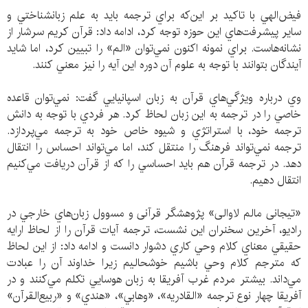
فيض‌الهي با تاكيد بر اين‌كه براي ترجمه بايد به علم زبانشناختي و
ساير پيشرفت‌هاي اين حوزه توجه كرد، ادامه داد: قرآن كريم سرشار از
نشانه‌هاست. براي نمونه اكنون نمي‌توان «الم» را تبيين كرد، اما شايد
آيندگان بتوانند با توجه به علوم آن دوره اين آيه را نيز معني كنند.
وي درباره ويژگي‌هاي قرآن به زبان اسپانيايي گفت: نمي‌توان قاعده
‌خاصي را در ترجمه به اين زبان لحاظ كرد. هر فردي با توجه به دانش
ترجمه خود، با استراتژي و شيوه خاص خود به ترجمه مي‌پردازد.
ترجمه‌ نمي‌تواند فرهنگ را منتقل كند، اما مي‌تواند احساس را انتقال
دهد. در ترجمه قرآن هم بايد احساسي را كه از قرآن دريافت مي‌كنيم
انتقال دهيم.
«تيجانی مالم لاوالی» پژوهشگر قرآنی و مسوول زبان‌هاي خارجي در
راديو، آخرين سخنران اين نشست، ترجمه آيات قرآن را از لحاظ ارايه
حقيقي معناي كلام وحي كاري دشوار دانست و ادامه داد: از اين لحاظ
كه مترجم كلام وحي باشيم خوشحاليم زيرا خداوند آن را عبادت
مي‌داند. بيشتر مردم غرب آفريقا به زبان هوسايي تكلم مي‌كنند و در
آفريقا چهار نوع ترجمه «القادريه»، «وهابي»، «هندي» و «ربيع‌القرآن»