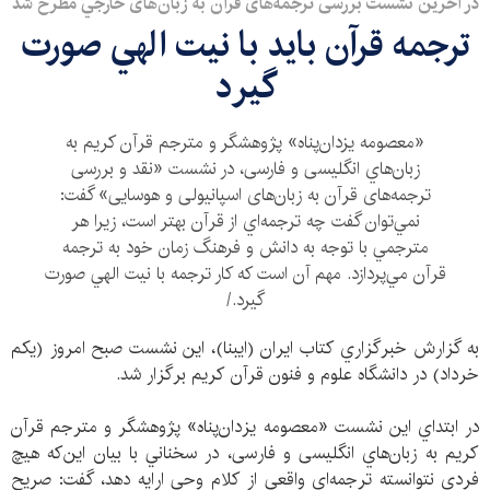
در آخرين نشست بررسی ترجمه‌های قرآن به زبان‌های خارجي مطرح شد
ترجمه قرآن بايد با نيت الهي صورت
گيرد
«معصومه يزدان‌پناه» پژوهشگر و مترجم قرآن كريم به
زبان‌هاي انگليسی و فارسی، در نشست «نقد و بررسی
ترجمه‌های قرآن به زبان‌های اسپانيولی و هوسايی» گفت:
نمي‌توان گفت چه‌ ترجمه‌اي از قرآن بهتر است، زيرا هر
مترجمي با توجه به دانش و فرهنگ زمان خود به ترجمه
قرآن مي‌پردازد. مهم آن است كه كار ترجمه با نيت الهي صورت
گيرد./
به گزارش خبرگزاري كتاب ايران (ايبنا)، اين نشست صبح امروز (يكم
خرداد) در دانشگاه علوم و فنون قرآن كريم برگزار شد.
در ابتداي اين نشست «معصومه يزدان‌پناه» پژوهشگر و مترجم قرآن
كريم به زبان‌هاي انگليسی و فارسی، در سخناني با بيان اين‌كه هيچ
فردي نتوانسته ترجمه‌اي واقعي از كلام وحي ارايه دهد، گفت: صريح