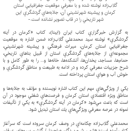
گلاب‌زاده نوشته شده و با معرفي موقعيت جغرافيايي استان
كرمان و پيشينه شهرنشيني آن، جاذبه‌هاي گردشگري اين
شهر تاريخي را در قاب تصوير نشانده است.-
به گزارش خبرگزاري كتاب ايران (ايبنا)، كتاب «كرمان در آينه
گردشگري» نوشته سيد محمدعلي گلاب‌زاده ضمن اشاره به موقعيت
جغرافيايي استان كرمان، ميراث فرهنگي و پيشينه شهرنشيني،
مجموعه‌اي از جاذبه‌هاي گردشگري استان از قبيل بناهاي تاريخي،
حمام‌ها، مساجد، يخدان‌ها، آتشكده‌ها، خانه‌ها و... را به طور كامل و با
شرح جزييات معرفي كرده و در ادامه به طبيعت و مناطق گردشگري و
خوش آب و هواي استان پرداخته است.
يكي از ويژگي‌هاي مهم اين كتاب اشاره نويسنده و مؤلف به جاذبه‌ها و
مناطق ويژه اقتصادي استان كرمان و فرصت‌هاي شغلي موجود در آن
است كه باعث مي‌شود «كرمان در آينه گردشگري» به يكي از تأليفات
نمونه‌ در عرصه معرفي ويژگي‌هاي يك استان تبديل شود.
محمدعلي گلاب‌زاده چكامه‌اي در وصف كرمان سروده است كه سرآغاز
كتاب آمده است؛ «شهـر شـوريـدگان صاحبدل/ گلشن سروهاي عرفان