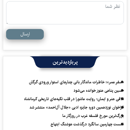
ارسال
پربازدیدترین
«سفرِ عمر»؛ خاطرات ماندگار بانی چنارهای استوار ورودی گرگان
حسین پناهی هنوز خوانده می‌شود
تلاقی هنر و ایمان؛ روایت عاشورا در قلب تکیه‌های تاریخی کرمانشاه
فراخوان نوزدهمین دوره جایزه ادبی «جلال آل‌احمد» منتشر شد
بزرگ‌ترین مورخ فلسفه غرب در روزگار ما
نشست چهارمین سالگرد درگذشت هوشنگ ابتهاج