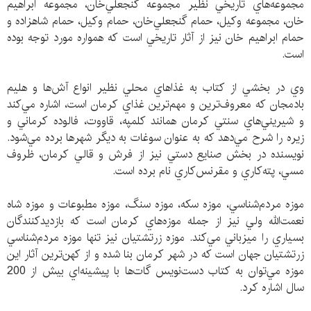
مجموعه‌هاي تاريخي نظير مجموعه گنجعلي‌خان، مجموعه ابراهيم
خان، مجموعه وكيل، حمام گنجعلي‌خان، حمام وكيل، حمام شاهزاده و
حمام ابراهيم خان نيز از آثار تاريخي است كه همواره مورد توجه بوده
است.
وي در بخشي از كتاب به غذاهاي محلي نظير انواع آش‌ها و هليم
بادمجان كه معروف‌ترين و مهم‌ترين غذاي كرمان است، اشاره مي‌كند
و شيريني‌هاي سنتي كرمان همانند كلمپه، قاووت، فالوده كرماني و
زيره را شرح مي‌دهد كه به عنوان سوغات به ديگر شهرها برده مي‌شود.
نويسنده در بخش صنايع دستي نيز از فرش و قالي كرمان، ظروف
مسي، پته‌كاري و مقرنس‌كاري نام برده است.
موزه مردم‌شناسي، موزه سكه، موزه سنگ، موزه مطبوعات و موزه شاه
نعمت‌الله ولي نيز از جمله موزه‌هاي كرمان است كه بازديدكنندگان
بسياري را ميزباني مي‌كند. موزه زرتشتيان نيز تنها موزه مردم‌شناسي
زرتشتيان جهان است كه در شهر كرمان بنا شده و از كهن‌ترين آثار اين
موزه مي‌توان به كتاب دست‌نويس گات‌ها با پيشينه‌اي بيش از 200
سال اشاره كرد.