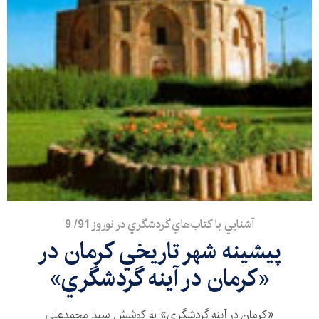
آشنايي با كتاب‌هاي گردشگري در نوروز 91/ 9
پيشينه شهر تاريخي كرمان در
«كرمان در آينه گردشگري»
«كرمان در آينه گردشگري» به كوشش سيد محمدعلي