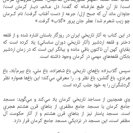
است/ ناز آن طبع عارفـانه كه گفت/ دل عـالم، ديـار كرمان است/
جاودان ماند آن كه صبح ازل/ جرعه از دست آفتاب گرفت/ نام كـرمان
چو زيب شعرم شد/ عطر جان پرور «گلاب» گرفت.»
در اين كتاب به آثار تاريخي ايران در روزگار باستان اشاره شده و از قلعه
دختر و قلعه اردشير (آثار تاريخي دوران ساساني) ياد كرده است كه
بقاياي كهن آن تاكنون باقي مانده و بيانگر اين است كه در زمان اردشير
بابكان قلعه‌هاي مهمي در كرمان وجود داشته است.
سپس گلاب‌زاده باغ‌هاي تاريخي باغ شاهزاده، باغ ملي، باغ بيرم‌آباد، باغ
هرندي، باغ گلشن، باغ نظر و... را معرفي مي‌كند؛ اين باغ‌ها همواره نظر
گردشگران را به خود جلب كرده است.
وي همچنين از مساجد تاريخي كرمان ياد مي‌كند و مي‌گويد: مسجد
جامع كرمان يا مسجد جامع مظفري از بناهاي قرن هشتم هجري
است. مسجد پامنار نيز از بناهاي قرن هشتم و از آثار حكومت آل
مظفر است، اين مسجد در نزديكي مسجد جامع كرمان قرار دارد.