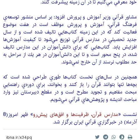
خود معرفي مي‌كنيم تا در آن زمينه پيشرفت كنند.
مشاور قرآني وزير آموزش و پرورش افزود: بر اساس منشور توسعه‌ي
فرهنگ قرآني، آموزش و پرورش موظف است در هفت موضوع
فعاليت كند كه در اين زمينه كتاب‌هايي تاليف شده است و از سال
جديد تحصيلي در مدارس قرآني توزيع مي‌شود تا كيفيت آموزش‌ها
افزايش يابد. كتاب‌هايي كه براي دانش‌آموزان در اين مدارس تاليف
شده، در پنج محور است و تا اين دانش‌آموزان در هر يك از مراحل به
حد مطلوب نرسند از آن خارج نمي‌شوند.
همچنين در سال‌هاي نخست كتاب‌ها طوري طراحي شده است كه
بچه‌ها تنها بتوانند قرآن را باز كنند و بخوانند، براي دوره‌ي راهنمايي
مبحث مفاهيم و تجويد مطرح است و در مقطع دبيرستان نيز وارد
مباحث انديشه و پژوهش‌هاي قرآني مي‌شويم.
نشست «
مدارس قرآن، ظرفيت‌ها و افق‌های پيش‌رو
» ظهر امروز(8
آذرماه) در خبرگزاري قرآني ايران برگزار شد.