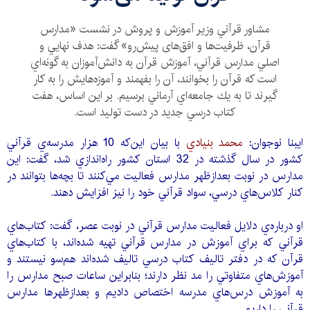
مشاور قرآني وزير آموزش و پروش در نشست «مدارس
قرآن، ظرفيت‌ها و افق‌های پيش‌رو» گفت: هدف نهايي و
اصلي مدارس قرآني، آموزش قرآن به دانش‌آموزان به گونه‌اي
است كه قرآن را بخوانند، آن را بفهمند و آموزه‌هايش را به كار
گيرند تا به يك جامعه‌اي آرماني برسيم. بر اين اساس، هفت
كتاب درسي جديد در دست توليد است.
ايبنا نوجوان:
محمد بنيادي
با بيان اين‌كه 10 هزار مدرسه‌ي قرآني
كشور در سال گذشته در 32 استان كشور راه‌اندازي شد، گفت: اين
مدارس در نوبت بعدازظهر مدارس فعاليت مي‌كنند تا بچه‌ها بتوانند در
كنار كلاس‌هاي درسي، سواد قرآني خود را نيز افزايش دهند.
او درباره‌ي دلايل فعاليت مدارس قرآني در نوبت عصر، گفت: كتاب‌هاي
قرآني كه براي آموزش در مدارس قرآني تهيه شده‌اند، با كتاب‌هاي
قرآن كه در دفتر تاليف كتاب درسي تاليف شده‌اند هم‌سو نيستند و
آموزش‌هاي متفاوتي را مد نظر دارند؛ بنابراين ساعات صبح مدارس را
به آموزش درس‌هاي مدرسه اختصاص داديم و بعدازظهر‌ها مدارس
قرآني را داريم.