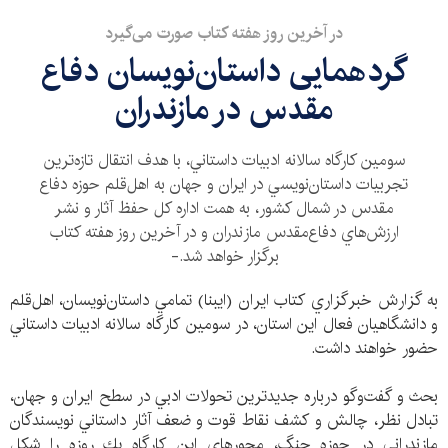
در آخرين روز هفته كتاب صورت می‌گیرد
گردهمایی داستان‌نويسان دفاع
مقدس در مازندران
سومين كارگاه سالانه ادبيات داستاني، با هدف انتقال تازه‌ترين
تجربيات داستان‌نويسي در ايران و جهان به اهل‌قلم حوزه دفاع
مقدس در شمال كشور، به همت اداره كل حفظ آثار و نشر
ارزش‌هاي دفاع‌مقدس مازندران و در آخرين روز هفته كتاب
برگزار خواهد شد.-
به گزارش خبرگزاري كتاب ايران (ايبنا) تمامي داستان‌نويسان، اهل‌قلم
و دانشگاهيان فعال اين استان، در سومين كارگاه سالانه ادبيات داستاني
حضور خواهند داشت.
بحث و گفت‌وگو درباره جديدترين تحولات ادبي در سطح ايران و جهان،
تبادل نظر، چالش و كشف نقاط قوت و ضعف آثار داستاني نويسندگان
مازندراني در حوزه جنگ، محورهای اين كارگاه يك روزه را شكل