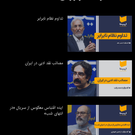
تداوم نظام نابرابر
مصائب نقد ادبی در ایران
ایده اقتباس معکوس از سریال «در
انتهای شب»