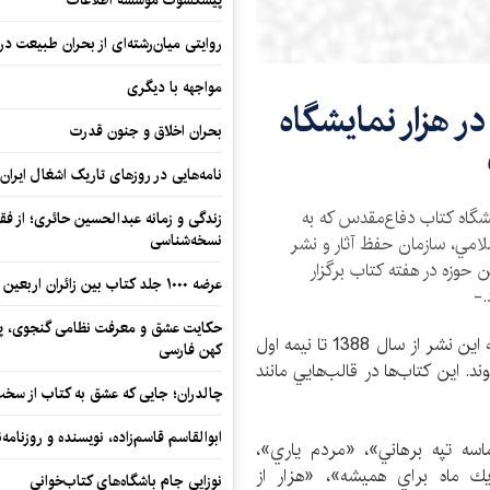
پیشکسوت موسسه اطلاعات
روایتی میان‌رشته‌ای از بحران طبیعت در
مواجهه با دیگری
 هزار نمايشگاه
بحران اخلاق و جنون قدرت
نامه‌هایی در روزهای تاریک اشغال ایران
اثر در هزار نمايشگاه كتاب دفاع‌مقدس که به
زندگی و زمانه عبدالحسین حائری؛ از فقهِ
نسخه‌شناسی
لامي، سازمان حفظ آثار و نشر
حوزه در هفته كتاب برگزار
عرضه ۱۰۰۰ جلد کتاب بین زائران اربعین در مرزهای کرمانشاه
.-
حکایت عشق و معرفت نظامی گنجوی، پیو
به گزارش خبرگزاري كتاب ايران (ايبنا)، آثار منتخبي كه اين نشر از سال 1388 تا نيمه اول
کهن فارسی
شوند. این کتاب‌ها در قالب‌هايي مانند
چالدران؛ جایی که عشق به کتاب از سخت‌ت
ابوالقاسم قاسم‌زاده، نویسنده و روزنا
«حماسه تپه ‌برهاني»، «مردم ياري»،
يك ماه براي هميشه»، «هزار از
نوزایی جام باشگاه‌های کتاب‌خوانی