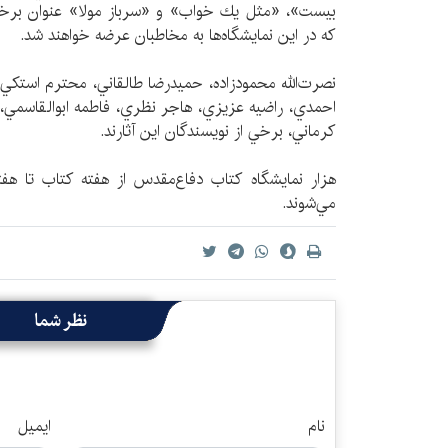
بيست»، «مثل يك خواب» و «سرباز مولا» عنوان برخي ا
كه در اين نمايشگاه‌ها به مخاطبان عرضه خواهند شد.
نصرت‌الله محمودزاده، حميدرضا طالقاني، محترم استكي، ط
احمدي، راضيه عزيزي،‌ هاجر نظري، فاطمه ابوالقاسمي،
كرماني، برخي از نويسندگان اين آثارند.
هزار نمايشگاه كتاب دفاع‌مقدس از هفته کتاب تا هفت
مي‌شوند.
نظر شما
نام
ایمیل