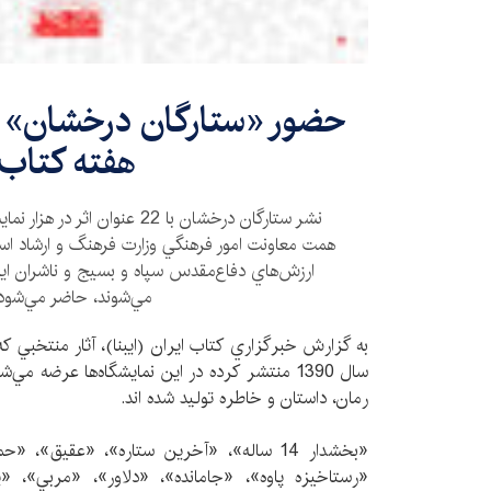
حضور «ستارگان درخشان» در
هفته كتاب
نشر ستارگان درخشان با 22 عنوان 
همت معاونت امور فرهنگي وزارت فرهنگ و ارشاد اس
ارزش‌هاي دفاع‌مقدس سپاه و بسيج و ناشران اين 
مي‌شوند، حاضر مي‌شود
سال 1390 منتشر كرده در اين نمايشگاه‌ها عرضه مي‌
رمان، داستان و خاطره تولید شده اند.
«بخشدار 14 ساله»، «آخرين ستاره»، «عقيق»، 
«رستاخيزه پاوه»، «جامانده»، «دلاور»، «مربي»، «