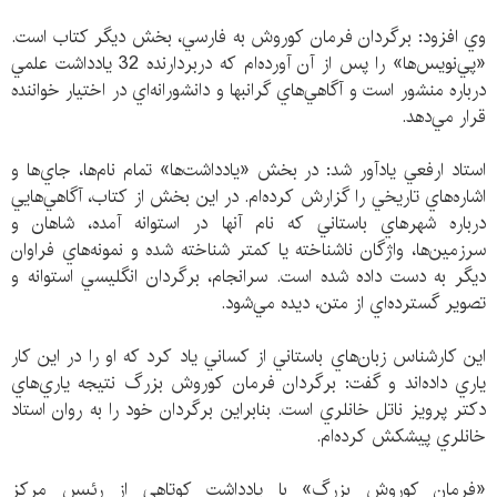
وي افزود: برگردان فرمان كوروش به فارسي، بخش ديگر كتاب است.
«پي‌نويس‌ها» را پس از آن آورده‌ام كه دربردارنده‌ 32 يادداشت علمي
درباره‌ منشور است و آگاهي‌هاي گرانبها و دانشورانه‌اي در اختيار خواننده
قرار مي‌دهد.
استاد ارفعي يادآور شد: در بخش «يادداشت‌ها» تمام نام‌ها، جاي‌ها و
اشاره‌هاي تاريخي را گزارش كرده‌ام. در اين بخش از كتاب، آگاهي‌هايي
درباره‌ شهرهاي باستاني كه نام آنها در استوانه آمده، شاهان و
سرزمين‌ها، واژگان ناشناخته يا كمتر شناخته شده و نمونه‌هاي فراوان
ديگر به دست داده شده است. سرانجام، برگردان انگليسي استوانه و
تصوير گسترده‌اي از متن، ديده مي‌شود.
اين كارشناس زبان‌هاي باستاني از كساني ياد كرد كه او را در اين كار
ياري داده‌اند و گفت: برگردان فرمان كوروش بزرگ نتيجه ياري‌هاي
دكتر پرويز ناتل خانلري است. بنابراين برگردان خود را به روان استاد
خانلري پيشكش كرده‌ام.
«فرمان كوروش بزرگ» با يادداشت كوتاهي از رئيس مركز