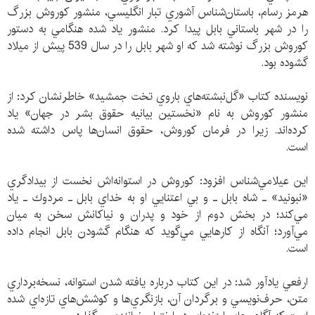
هرمز رسام، باستان‌شناس آشوري تبار انگليسي، منشور كوروش بزرگ
را در شهر باستاني بابل پيدا كرد. منشور ياد شده هنگامي به دستور
كوروش بزرگ نوشته شد كه او شهر بابل را در سال 539 پيش از ميلاد
گشوده بود.
نويسنده كتاب «گل‌نبشته‌هاي باروي تخت جمشيد» خاطرنشان كرد: از
منشور كوروش به نام «نخستين بيانيه‌ حقوق بشر در جهان» ياد
كرده‌اند. زيرا در فرمان كوروش، حقوق انسان‌ها پاس داشته شده
است.
اين عيلامي‌شناس افزود: كوروش در استوانه‌اش نخست از بيدادگري
«نبونيد» ـ شاه بابل ـ و بي اعتنايي او به خداي بابل ـ مردوك ـ ياد
مي‌كند؛ در بخش دوم از خود و پدران و نياكانش سخن به ميان
مي‌آورد؛ آنگاه از كارهايي مي‌گويد كه هنگام گشودن بابل انجام داده
است.
ارفعي يادآور شد: در اين كتاب درباره يافته شدن استوانه، نسخه‌برداري
متن، حرف‌نويسي و برگردان آن، بازنگري‌ها و كوشش‌هاي تازه‌اي شده