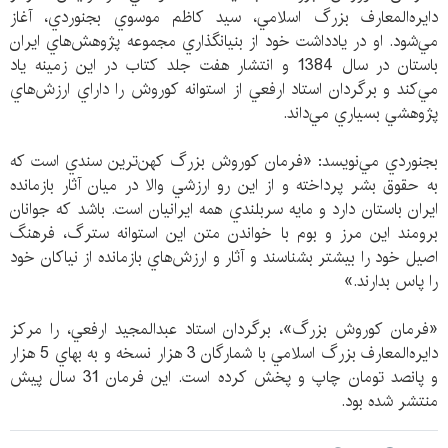
دايره‌المعارف بزرگ اسلامي، سيد كاظم موسوي بجنوردي، آغاز
مي‌شود. او در يادداشت خود از بنيانگذاري مجموعه پژوهش‌هاي ايران
باستان در سال 1384 و انتشار هفت جلد كتاب در اين زمينه ياد
مي‌كند و برگردان استاد ارفعي از استوانه‌ كوروش را داراي ارزش‌هاي
پژوهشي بسياري مي‌داند.
بجنوردي مي‌نويسد: «فرمان كوروش بزرگ كهن‌ترين سندي است كه
به حقوق بشر پرداخته و از اين رو ارزشي والا در ميان آثار بازمانده‌
ايران باستان دارد و مايه سربلندي همه‌ ايرانيان است. باشد كه جوانان
برومند اين مرز و بوم با خواندن متن اين استوانه‌ سترگ، فرهنگ
اصيل خود را بيشتر بشناسند و آثار و ارزش‌هاي بازمانده از نياكان خود
را پاس بدارند.»
«فرمان كوروش بزرگ»، برگردان استاد عبدالمجيد ارفعي، را مركز
دايره‌المعارف بزرگ اسلامي با شمارگان 3 هزار نسخه و به بهاي 5 هزار
و پانصد تومان چاپ و پخش كرده است. اين فرمان 31 سال پيش
منتشر شده بود.