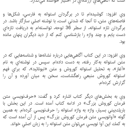
است كه آگاهي‌هاي ارزنده‌اي در اختيار خواننده مي‌گذارد.
وي افزود: كوشيده‌ام تا در برگردان استوانه به فارسي، شكل‌ها و
فاصله‌هاي متن، تا آنجا كه شدني است، با نوشته‌ اصلي سازگار باشد. در
برگردان تازه‌ استوانه، از سطر 36 لوحه، توانسته‌ام به دريافت تازه‌اي
دست يابم و چند واژه را بازشناسي كنم كه از ديد ديگران پنهان مانده
بود.
وي افزود: در اين كتاب آگاهي‌هايي درباره‌ نشانه‌ها و شناسه‌هايي كه در
متن استوانه به‌كار رفته، به دست داده‌ام. سپس در نوشته‌اي به نام
«آغاز»، به تحليل استوانه‌ كوروش و متن «نبونائيد»، كه براي فهم
استوانه‌ كوروش منبعي راهگشاست، سخن به ميان آورده و آن را
گزارش كرده‌ام.
وي به بخش‌هاي ديگر كتاب اشاره كرد و گفت: «حرف‌نويسي متن
فرمان كوروش بزرگ» در ادامه كتاب آمده است. در اين بخش با
باريك‌بيني بسيار، واژه به واژه‌ استوانه را حرف‌نويسي كرده‌ام. به همين
گونه «آوانويسي متن فرمان كوروش بزرگ» پس از آن آمده است كه
به كمك اين آوا نويسي مي‌توان متن استوانه را به زبان اصلي خواند.