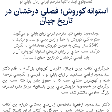
گفت‌وگوي ايبنا با تنها مترجم ايراني زبان بابلي نو
استوانه‌ كوروش؛ فصلي درخشان در
تاريخ جهان
عبدالمجيد ارفعي تنها مترجم ايراني زبان بابلي‌ نو مي‌گويد:
استوانه‌ گلي كوروش به خط و زبان بابلي نو ست و نزديك به
2549 سال پيش به فرمان كوروش هخامنشي به نگارش
درآمده است؛ جداي از ارزش تاريخي استوانه‌ كوروش، آن را
بايد فصلي درخشان در تاريخ جهان دانست./
خبرگزاري كتاب ايران (ايبنا)، «فرمان کوروش بزرگ» به قلم دکتر
عبدالمجيد ارفعي مستقيما از زبان بابلي نو به فارسي و انگليسي ترجمه
شده و کهن‌ترين سندي است كه به حقوق بشر پرداخته است. اين
برگردان در «مجموعه پژوهش‌هاي ايران باستان» مركز دايره‌المعارف
بزرگ اسلامي منتشر شده است.
دكتر عبدالمجيد ارفعي؛ متخصص زبان‌هاي باستاني درباره اين كتاب
كه چندي است منتشر شده، به خبرگزاري كتاب ايران (ايبنا) گفت: