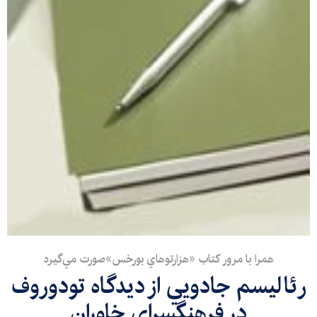
همرا با مرور كتاب «هزارتوهاي بورخس»صورت مي‌گيرد
رئاليسم جادويي از ديدگاه تودوروف
در فرهنگسراي خاوران