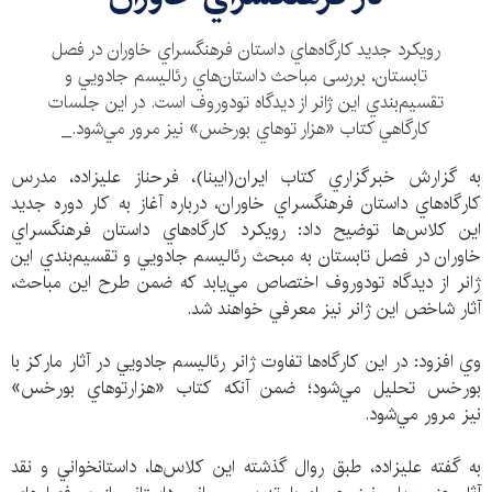
رويكرد جديد كارگاه‌هاي داستان فرهنگسراي خاوران در فصل
تابستان، بررسی مباحث داستان‌هاي رئاليسم جادويي و
تقسيم‌بندي اين ژانر از ديدگاه تودوروف است. در اين جلسات
كارگاهي كتاب «هزار توهاي بورخس» نيز مرور مي‌شود._
به گزارش خبرگزاري كتاب ايران(ايبنا)، فرحناز عليزاده، مدرس
كارگاه‌هاي داستان فرهنگسراي خاوران، درباره آغاز به كار دوره جديد
اين كلاس‌ها توضيح داد: رويكرد كارگاه‌هاي داستان فرهنگسراي
خاوران در فصل تابستان به مبحث رئاليسم جادويي و تقسيم‌بندي اين
ژانر از ديدگاه تودوروف اختصاص مي‌يابد كه ضمن طرح اين مباحث،
‌آثار شاخص اين ژانر نيز معرفي خواهند شد.
وي افزود: در اين كارگاه‌ها تفاوت ژانر رئاليسم جادويي در آثار ماركز با
بورخس تحليل مي‌شود؛ ضمن آنكه كتاب «هزارتوهاي بورخس»
نيز مرور مي‌شود.
به گفته عليزاده،‌ طبق روال گذشته اين كلاس‌ها، ‌داستانخواني و نقد