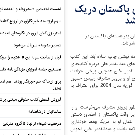
ی پاکستان در یک
نشست تخصصی «مشروطه و اندیشه توسع
شد
سهم ارزشمند خبرنگاران در ترویج کتابخ
استراتژی کلان ایران در نگارستان اندیش
ان پدر هسته‌ای پاکستان در
شر شد.
«مدیر مدرسه» سریال می‌شود
مه نیشن چاپ اسلام‌آباد، این کتاب
قبل از ساخت سوله این 8 اشتباه را مرتکب نشوید
های عبدالقدیرخان درباره کتاب‌های
نخستین جلسه آموزش «زندگی‌نامه‌ داستا
دالقدیر خان همچین برخی حوادث
ین او و پرویز مشرف رییس جمهور
برای آن‌ها که هم خبرنگار بودند؛ هم امداد
پیشین پاکستان و حضور خود در تلویزیون پاکستان در فوریه سال 2004 برای اعتراف به
پیروز
فروش قسطی کتاب حقوقی مبتنی بر شیوه ن
ور پرویز مشرف می‌خواست او را
ساسانیان در شاهنامه
یر وقت پاکستان از امضای دستور
ی که یک هواپیمای سی-130 منتظر انتقال او به امریکا بوده، خودداری
مرجعیت شیعه: از نهاد تا گروه منزلتی
اتمه یافت و عبدالقدیر خان تحویل