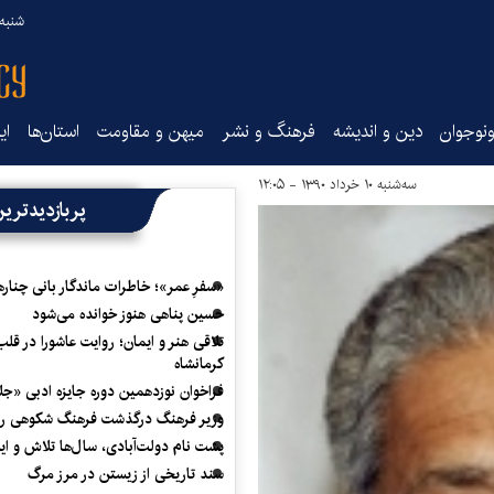
شنبه ۱۷ مرداد ۵
نوجوان
دین و اندیشه
فرهنگ و نشر
میهن و مقاومت
استان‌ها
ای
سه‌شنبه ۱۰ خرداد ۱۳۹۰ - ۱۲:۰۵
پربازدیدتری
«سفرِ عمر»؛ خاطرات ماندگار بانی چناره
حسین پناهی هنوز خوانده می‌شود
تلاقی هنر و ایمان؛ روایت عاشورا در قلب
کرمانشاه
فراخوان نوزدهمین دوره جایزه ادبی «ج
وزیر فرهنگ درگذشت فرهنگ شکوهی را
پشت نام دولت‌آبادی، سال‌ها تلاش و ا
سند تاریخی از زیستن در مرز مرگ