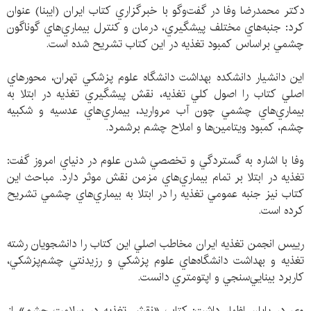
دكتر محمدرضا وفا در گفت‌وگو با خبرگزاري كتاب ايران (ايبنا) عنوان
كرد: جنبه‌هاي مختلف پيشگيري، درمان و كنترل بيماري‌هاي گوناگون
چشمي براساس كمبود تغذيه در اين كتاب تشريح شده است.
اين دانشيار دانشكده بهداشت دانشگاه علوم پزشكي تهران، محورهاي
اصلي كتاب را اصول كلي تغذيه، نقش پيشگيري تغذيه در ابتلا به
بيماري‌هاي چشمي چون آب مرواريد، بيماري‌هاي عدسيه و شكبيه
چشم، كمبود ويتامين‌ها و املاح چشم برشمرد.
وفا با اشاره به گستردگي و تخصصي شدن علوم در دنياي امروز گفت:
تغذيه در ابتلا بر تمام بيماري‌هاي مزمن نقش موثر دارد. مباحث اين
كتاب نيز جنبه عمومي تغذيه را در ابتلا به بيماري‌هاي چشمي تشريح
كرده است.
رييس انجمن تغذيه ايران مخاطب اصلي اين كتاب را دانشجويان رشته
تغذيه و بهداشت دانشگاه‌هاي علوم پزشكي و رزيدنتي چشم‌پزشكي،
كاربرد بينايي‌سنجي و اپتومتري دانست.
وي در پايان اظهار داشت: كتاب «نقش تغذيه در سلامت چشم» از