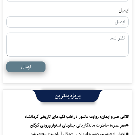
ایمیل
ارسال
پربازدیدترین
تلاقی هنر و ایمان؛ روایت عاشورا در قلب تکیه‌های تاریخی کرمانشاه
«سفرِ عمر»؛ خاطرات ماندگار بانی چنارهای استوار ورودی گرگان
فراخوان نوزدهمین دوره جایزه ادبی «جلال آل‌احمد» منتشر شد