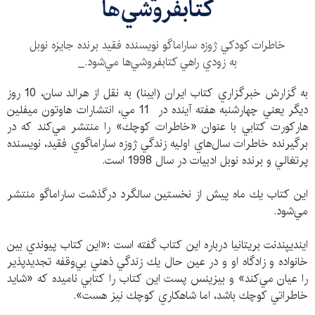
كتابفروشي‌ها
خاطرات كودكي ژوزه ساراماگو نويسنده فقيد برنده جايزه نوبل
به زودي راهي كتابفروشي‌ها مي‌شود._
به گزارش خبرگزاري كتاب ايران (ايبنا) به نقل از هرالد سان، 10 روز
ديگر يعني چهارشنبه هفته آينده در 11 مي، انتشارات هاوتون ميفلين
هاركورت كتابي با عنوان «خاطرات كوچك» را منتشر مي‌كند كه در
برگيرنده خاطرات سال‌هاي اوليه زندگي ژوزه ساراماگوي فقيد، نويسنده
پرتغالي و برنده نوبل ادبيات در سال 1998 است.
اين كتاب يك ماه پيش از نخستين سالگرد درگذشت ساراماگو منتشر
مي‌شود.
اينديپندنت بريتانيا درباره اين كتاب گفته است :«اين كتاب پيوندي بين
خانواده و زادگاه او و در عين حال يك زندگي ذهني بي‌وقفه تجديدپذير
را عيان مي‌كند» و بيزينس پست اين كتاب را كتابي ناميده كه «شايد
خاطراتي كوچك باشد، اما شاهكاري كوچك نيز هست».