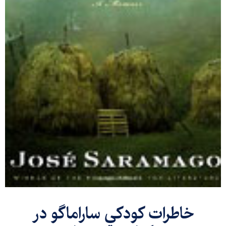
خاطرات كودكي ساراماگو در