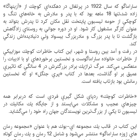
ساراماگو كه سال 1922 در پرتغال در دهكده‌اي كوچك از «آزينهاگا»
زاده شد،تنها 18 ماهه بود كه با پدر و مادرش به خانه‌هاي تنگ و
كوچكي از حومه ليسبون پايتخت نقل مكان كرد تا پدرش بتواند به
عنوان كارگر مشغول كار شود. او در دوره جواني به روستاي زادگاهش
بازگشت تا با پدر بزرگ و مادربزرگ بيسواد ولي دنياديده‌اش زندگي
كند.
در رفت و آمد بين روستا و شهر، اين كتاب خاطرات كوچك موزاييكي
از خاطرات خانواده ساراماگوست و نخستين برخوردهاي او با ادبيات را
منعكس مي‌كند. مرگ تراژيك برادر بزرگترش در 4 سالگي كه تاثيري
عميق بر او گذاشت، بعدها در كتاب «پري جنگل» او كه نخستين
رمانش بود بازتاب يافته است.
«خاطرات كوچك» ردپاي شكل گيري فردي است كه دربرابر همه
چيزهاي عجيب و مشكلات مي‌ايستد و از جايگاه يك مكانيك در
ليسبون تا يكي از بزرگ‌ترين نويسندگان جهان راه خود را مي‌گشايد.
اين كتاب در قالب يك مجموعه اي-بوك هم با عنوان «مجموعه رمان
هاي ژوزه ساراماگو» منتشر مي‌شود و شامل 12 رمان و يك رمان كوتاه