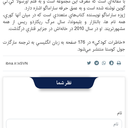
با مقاله‌اي است كه معرف اين مجموعه است و به قلم اورسولا كي.لي
گوين نوشته شده است و به عمق حرفه ساراماگو اشاره دارد.
ژوزه ساراماگو نويسنده كتاب‌هاي متعددي است كه در ميان آنها كوري،
همه نام ها، بالتازار و بليموندا، سال مرگ ريكاردو ريس از همه
مشهورتريند. او در سال 2010 در خانه‌اش در جزاير قناري درگذشت.
«خاطرات كودكي» در 176 صفحه به زبان انگليسي به ترجمه مارگارت
جول كوستا منتشر مي‌شود.
نظر شما
نام