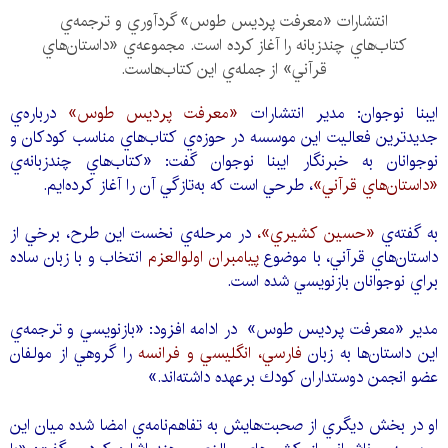
انتشارات «معرفت پرديس طوس» گردآوري و ترجمه‌ي
كتاب‌هاي چندزبانه را آغاز كرده است. مجموعه‌ي «داستان‌هاي
قرآني» از جمله‌ي اين كتاب‌هاست.
ايبنا نوجوان: مدير انتشارات
«معرفت پرديس طوس»
درباره‌ي
جديدترين فعاليت اين موسسه در حوزه‌ي كتاب‌هاي مناسب كودكان و
نوجوانان به خبرنگار ايبنا نوجوان گفت: «كتاب‌هاي چندزبانه‌ي
«داستان‌هاي قرآني»
، طرحي است كه به‌تازگي آن را آغاز كرده‌ا‌يم.
به گفته‌ي
«حسين كشيري»،
در مرحله‌ي نخست اين طرح، برخي از
داستان‌هاي قرآني، با موضوع
پيامبران اولوالعزم
انتخاب و با زبان ساده
براي نوجوانان بازنويسي شده است.
مدير «معرفت پرديس طوس» در ادامه افزود: «بازنويسي و ترجمه‌ي
اين داستان‌ها به زبان
فارسي، انگليسي و فرانسه
را گروهي از مولفان
عضو انجمن دوستداران كودك برعهده داشته‌اند.»
او در بخش ديگري از صحبت‌هايش به تفاهم‌نامه‌ي امضا شده ميان اين