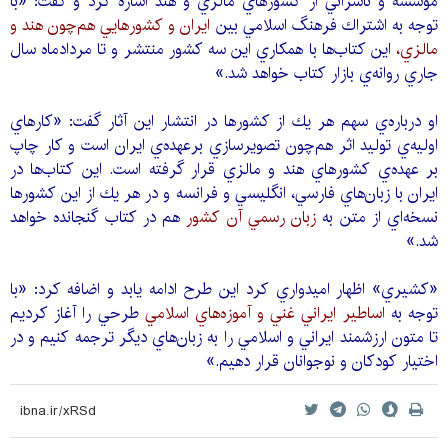
موسسه و ناشراني از كشورهاي مالزي و هند اشاره كرد و گفت: «با
توجه به اشتراك فرهنگ اسلامي بين
ايران و كشورهايي هم‌چون هند و
مالزي،
اين كتاب‌ها با همكاري اين سه كشور منتشر و تا مردادماه سال
جاري روانه‌ي بازار كتاب خواهد شد.»
او درباره‌ي سهم هر يك از كشورها در انتشار اين آثار گفت: «كارهاي
اوليه‌ي توليد اثر هم‌چون تصويرسازي برعهده‌ي ايران است و كار چاپ
بر عهده‌ي كشورهاي هند و مالزي قرار گرفته است. اين كتاب‌ها در
ايران با زبان‌هاي فارسي، انگليسي و فرانسه و در هر يك از اين كشورها
نسخه‌اي از متن به
زبان رسمي آن كشور
هم در كتاب گنجانده خواهد
شد.»
«كشيري» اظهار اميدواري كرد اين طرح ادامه يابد و اضافه كرد: «با
توجه به
اساطير ايراني غني و آموزه‌هاي اسلامي
طرحي را آغاز كرديم
تا متون ارزشمند ايراني و اسلامي را به زبان‌هاي ديگر ترجمه كنيم و در
اختيار كودكان و نوجوانان قرار دهيم.»