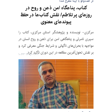
در گفت‌وگو با ایبنا مطرح شد؛
کتاب، پناهگاه امن ذهن و روح در
روزهای پر تلاطم/ نقش کتاب‌ها در حفظ
پیوندهای معنوی
مرکزی‌- نویسنده و پژوهشگر استان مرکزی، کتاب را
سپری نامرئی و پناهگاهی امن برای ذهن و روح انسان در
مواجهه با بحران‌های ناگهانی و شرایط جنگی معرفی کرد و
بر نقش تحول‌آفرین مطالعه در این دوران تأکید کرد.
۱۴۰۵-۰۱-۰۳ ۱۰:۴۳