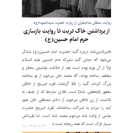
روایت سلطان صاحبقران از زیارت حضرت سیدالشهدا(ع)؛
از برداشتن خاک تربت تا روایت بازسازی
حرم امام حسین(ع)
ناصرالدین‌شاه درباره گنبد حضرت امام حسین(ع) متذکر
می‌شود که: «بنای گنبد متبرکه امام حسین علیه السلام
اولاً از آل بویه بوده است بعد از خلافت عباسیان محقر و
مخفف ساخته بودند، آقا محمد خان مرحوم از نو ساخته،
بزرگ کردند، گنبد را طلا گرفتند، نقره ضریح از خاقان
مغفور [فتحعلی شاه] است، طلای مناره‌ها که از نصف به
بالاست، از زن خاقان مرحوم، از دختر مصطفی خان عمو،
آینه را مردم به شراکت ساخته‌اند، نقره ضریح حضرت
عباس از والده شاه مرحوم محمد شاه است. اما نقره‌اش
بسیار نازک است که همه ریخته است.»
۱۴۰۵-۰۵-۱۳ ۰۹:۰۰