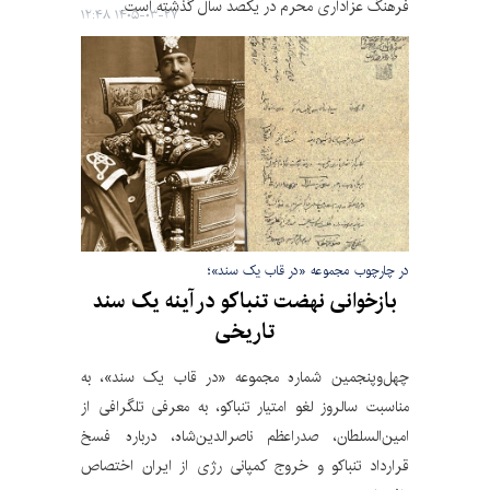
فرهنگ عزاداری محرم در یکصد سال گذشته است.
۱۴۰۵-۰۳-۲۷ ۱۲:۴۸
در چارچوب مجموعه «در قاب یک سند»؛
بازخوانی نهضت تنباکو در آینه یک سند
تاریخی
چهل‌وپنجمین شماره مجموعه «در قاب یک سند»، به
مناسبت سالروز لغو امتیار تنباکو، به معرفی تلگرافی از
امین‌السلطان، صدراعظم ناصرالدین‌شاه، درباره فسخ
قرارداد تنباکو و خروج کمپانی رژی از ایران اختصاص