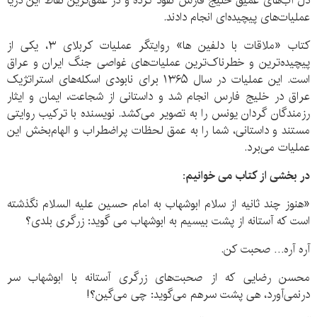
دل آب‌های عمیق خلیج فارس نفوذ کرده و در عمق‌ترین نقاط این دریا
عملیات‌های پیچیده‌ای انجام دادند.
کتاب «ملاقات با دلفین ها» روایتگر عملیات کربلای ۳، یکی از
پیچیده‌ترین و خطرناک‌ترین عملیات‌های غواصی جنگ ایران و عراق
است. این عملیات در سال ۱۳۶۵ برای نابودی اسکله‌های استراتژیک
عراق در خلیج فارس انجام شد و داستانی از شجاعت، ایمان و ایثار
رزمندگان گردان یونس را به تصویر می‌کشد. نویسنده با ترکیب روایتی
مستند و داستانی، شما را به عمق لحظات پراضطراب و الهام‌بخش این
عملیات می‌برد.
در بخشی از کتاب می خوانیم:
«هنوز چند ثانیه از سلام ابوشهاب به امام حسین علیه السلام نگذشته
است که آستانه از پشت بیسیم به ابوشهاب می گوید: زرگری بلدی؟
آره آره… صحبت کن.
محسن رضایی که از صحبت‌های زرگری آستانه با ابوشهاب سر
درنمی‌آورد، هی پشت سرهم می‌گوید: چی می‌گین؟!