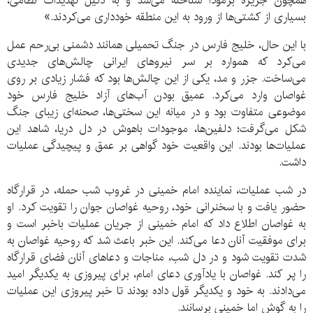
همچون جزیره برمودا شناخته می‌شد و به دلیل تهدیدات نظامی،
بسیاری از کشتی‌ها از ورود به این منطقه خودداری می‌کردند.»
با این حال، خلیج فارس در جنگ تحمیلی همانند دشمنی بی‌رحم عمل
می‌کرد که همواره بر سر نیروهای ایرانی چالش‌های جدیدی
می‌ساخت. جزر و مد، یکی از این چالش‌ها بود که فشار زیادی بر روی
غواصان وارد می‌کرد. عمیق بودن آب‌های آزاد خلیج فارس خود
موضوعی متفاوت بود و در میانه این سختی‌ها، صحنه‌ای زیبای جنگ
شکل می‌گرفت؛ دلفین‌ها، موجودات باهوش در دل دریا، شاهد این
عملیات‌ها بودند. این واقعیت خود گواهی بر عمق و پیچیدگی عملیات
داشت.
در شب عملیات، نماینده امام خمینی در غروب شب حمله، در قرارگاه
حضور یافت و با سخنرانی خود، روحیه غواصان جوان را تقویت کرد. او
به غواصان اطلاع داد که امام خمینی از جریان عملیات باخبر است و
برای موفقیت آنان دعا می‌کند. این خبر باعث شد که روحیه غواصان به
شدت تقویت شود و در دل شب، مناجات و دعاهای آنان فضای قرارگاه
را پر کند. غواصان با یادآوری دعای امام، برای پیروزی به یکدیگر امید
می‌دادند. به خود و یکدیگر قول داده بودند تا خبر پیروزی این عملیات
را به گوش اما خمینی برسانند.