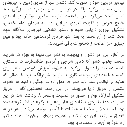
نیروی دریایی خود را تقویت کند. دشمن تنها از طریق زمین به نیروهای
ایرانی حمله نمی‌کرد، بلکه در دریا و آسمان نیز تهدیدات بزرگی علیه
ایران ایجاد می‌کرد. این وضعیت نیازمند حضور مؤثرتر در آب‌های
خلیج فارس و تقویت نیروی دریایی بود. به فرمان امام خمینی،
تشکیل نیروی دریایی سپاه و دستور تشکیل نیروهای سه‌گانه سپاه
صادر شد. از آن لحظه به بعد، تنها فرمان فرماندهی حاکم بود و هیچ
چیزی جز اطاعت از دستورات باقی نمی‌ماند.
در آغاز، این امر دشوار و پیچیده به نظر می‌رسید؛ به ویژه در شرایط
سخت جنوب کشور که دمای شرجی و گرمای طاقت‌فرسا در تابستان،
انجام عملیات را دشوار می‌کرد. به علاوه، آموزش غواصان ماهر برای
انجام عملیات‌های پیچیده، کاری بسیار چالش‌برانگیز بود. غواصانی که
علاوه بر توانایی شنا، باید قادر به حمل ادوات جنگی و نفوذ به خطوط
دشمن از طریق دریا می‌بودند. در این راستا، نخستین گام از طریق
تشکیل قرارگاه نوح و حضور در عملیات والفجر ۸ برداشته شد. در این
عملیات، هدف نابودی اسکله‌های «الامیه» و «البکر» در نظر گرفته شده
بود. اما به دلایل مختلف، عملیات با تأخیر مواجه می‌شد و هر بار به
تعویق می‌افتاد. این دو اسکله از اهمیت ویژه‌ای برخوردار بودند و تنها
راه نفوذ به آن‌ها از سمت دریا بود.