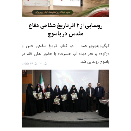
رونمایی از ۲ اثر تاریخ شفاهی دفاع
مقدس در یاسوج
کهگیلویه‌وبویراحمد - دو کتاب تاریخ شفاهی «من و
دژکوه» و «در دیده آب حسرت» با حضور اهالی قلم در
یاسوج رونمایی شد.
۱۴۰۵-۰۳-۰۵ ۱۰:۵۵