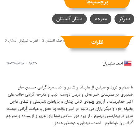
برچسب‌ها
بندرگز
مترجم
استان گلستان
نظرات
نظرات منتشر شده: 1
نظرات در صف انتشار: 2
نظرات غیرقابل انتشار: 0
احمد سفیدیان
۱۸:۳۰ - ۱۴۰۳/۰۵/۲۸
با سلام و درود و سپاس از هنرمند و شاعر و ادیب مرد گرامی حسین جان
ضمیری در همرسانی خبر عمل و درمان دوست ادیب و مترجم گرامی جناب علی
اکبر خداپرست با آرزوی بهبودی کامل ایشان و بازیافتن تندرستی و شفای عاجل
وظیفه خود و دیگر یاران می دانیم در اسرع وقت به حضور و عیادت گرامی دوست
عزیز در بیمارستان برسیم ، از ایزد مهر سلامتی شما یاور عزیز و نویسنده و مترجم
گرامی را خواهانیم . احمدسفیدیان و دوستان همدل.