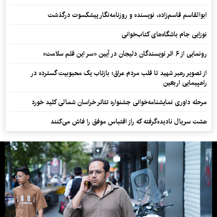
ابوالقاسم قاسم‌زاده، نویسنده و روزنامه‌نگار پیشکسوت درگذشت
نوزایی جام باشگاه‌های کتاب‌خوانی
رونمایی از ۶ اثر نویسندگان دلیجان در آیین «سر این قلم سلامت»
از تصویر رهبر شهید تا قلب مردم عراق؛ بازتاب یک محبوبیت گسترده در
راهپیمایی اربعین
مرحله داوری نمایشنامه‌خوانی جشنواره تئاتر خراسان شمالی کلید خورد
هشت سریال نادیده‌گرفته که راز اقتباس موفق را فاش می‌کنند