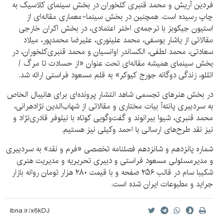
فردین آریش و محمد قنبری کلخوران در بخش سینمای کلاسیک به
چاپ رسیده است. همچنین در بخش سینما-معماری مقاله‌ای از
استیون جیکوبز با ترجمه‌ی اختر اعتمادی، در بخش اکران خارجی
مقالاتی از یاشار یوسفی، محمد علینوری، علیرضا محمدپور، میلاد
سعادتی، محمد لطفی، الکساندر اوانسیان و محمد قنبری‌کلخوران، در
بخش سینمای همیشه مقاله‌ای تحت عنوان «از حسادت تا مرگ /
اتللو، زندگی دوگانه جورج کیوکر» به قلم مسعود فراستی ارائه شد.
در بخش هنرهای تجسمی شاهد انتشار پرونده‌ای برای هانیبال الخاص
به سردبیری پانته‌آ بیات مختاری و مقالاتی از شهاب‌الدین نژادهرانی،
محمد قنبری، شیوا بیرانوند و گفت‌وگویی کوتاه با نیلوفر قادری‌نژاد و
نیز نقد طرح‌های ارسالی با احمد وکیلی نیز هستیم.
شماره پانزدهم و شانزدهم فصلنامه تخصصی «فرم و نقد» به سردبیری
و مدیرمسئولی مسعود فراستی و دبیری تحریریه و مدیریت هنری
شکیبا سام در قالب ۲۵۶ صفحه و با قیمت ۲۸۰ هزار تومان روانه‌ بازار
جراید و مطبوعات ایران شده است.