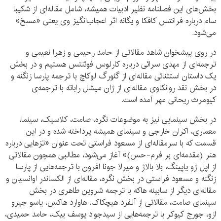
بخش‌های این فصلنامه نظیر ادبیات همیشه، شامل مقاله‌ای از شکیبا
سام درباره فرانتس کافکا و یگانه اثر اعجاب‌انگیز وی یعنی «مسخ»
می‌شود.
در روی پیشخوان شاهد مقالاتی از حامد رحیمی و زهرا نعیمی و
ترجمه‌ای از مهدی سرائی درباره کارلوس فوئنتس هستیم و در بخش
یک داستان استثنائی مقاله‌ای از گئورگ لوکاچ با ترجمه پارسا زنگنه و
در بخش نقد روانکاوی مقاله‌ای از ژان میشل راباته با ترجمه‌ی
کیومرث ریحانی مهر آمده است.
در بخش سینمایی نیز به موضوعات نگره، صامت، کلاسیک، سینما،
معماری، اکران خارجی و سینمای همیشه پرداخته شده و در این
قسمت که با سرمقاله‌ای از مسعود فراستی تحت عنوان «تزهایی درباره
هنر (مقدمه‌ای بر فرم-حس)» آغاز می‌شود، مطالبی همچون مقالاتی
از اپل ژو یاپینگ، بلا بالاژ و میرلا جونا افرون با ترجمه‌هایی از پارسا
زنگنه و مسعود فراستی در بخش نگره، مقاله‌ای از الکساندر اوانسیان و
مقاله‌ای دیگر از سابینه هاکه با ترجمه شروین طاهری در بخش
سینمای صامت، مقالاتی از آلفرد هیچکاک، هاوارد هاکس، یاسو جیرو
ازو، جورج کیوکر با ترجمه‌هایی از سیدجواد یوسف بیک، حامد حمیدی،