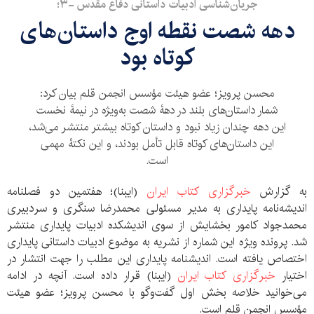
جریان‌شناسی ادبیات داستانی دفاع مقدس -۳؛
دهه شصت نقطه اوج داستان‌های
کوتاه بود
محسن پرویز؛ عضو هیئت مؤسس انجمن قلم بیان کرد:
شمار داستان‌های بلند در دهۀ شصت به‌ویژه در نیمۀ نخست
این دهه چندان زیاد نبود و داستان کوتاه بیشتر منتشر می‌شد،
این داستان‌های کوتاه قابل تأمل بودند، و این نکتۀ مهمی
است.
به گزارش
خبرگزاری کتاب ایران
(ایبنا)؛ هفتمین دو فصلنامه
اندیشه‌نامه پایداری به مدیر مسئولی محمدرضا سنگری و سردبیری
محمدجواد کامور بخشایش از سوی اندیشکده ادبیات پایداری منتشر
شد. پرونده ویژه این شماره از نشریه به موضوع ادبیات داستانی پایداری
اختصاص یافته است. اندیشنامه پایداری این مطلب را جهت انتشار در
اختیار
خبرگزاری کتاب ایران
(ایبنا) قرار داده است. آنچه‬ در‬ ادامه‬
می‬‌خوانید‬ خلاصه بخش‬ اول‬ گفت‬‌وگو‬ با‬ محسن پرویز؛ عضو هیئت
مؤسس انجمن قلم است.