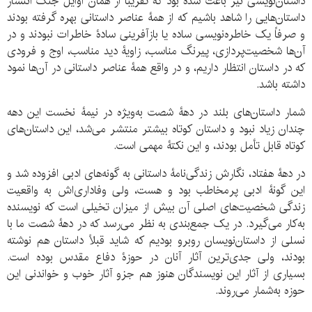
داستان‌نویسی نیز باعث شده بود که تقریباً از همان اوایل جنگ انتشار
داستان‌هایی را شاهد باشیم که از همۀ عناصر داستانی بهره گرفته بودند
و صرفاً یک خاطره‌نویسی ساده یا بازآفرینی سادۀ خاطرات نبودند و در
آن‌ها شخصیت‌پردازی، پیرنگ مناسب، زاویۀ دید مناسب، اوج و فرودی
که در داستان انتظار داریم، و در واقع همۀ عناصر داستانی در آن‌ها نمود
داشته باشد.
شمار داستان‌های بلند در دهۀ شصت به‌ویژه در نیمۀ نخست این دهه
چندان زیاد نبود و داستان کوتاه بیشتر منتشر می‌شد، این داستان‌های
کوتاه قابل تأمل بودند، و این نکتۀ مهمی است.
در دهۀ هفتاد، نگارش زندگی‌نامۀ داستانی به گونه‌های ادبی افزوده شد و
این گونۀ ادبی پرمخاطب بود و هست، ولی وفاداری‌اش به واقعیت
زندگی شخصیت‌های اصلی آن بیش از میزان تخیلی است که نویسنده
به‌کار می‌گیرد. در یک جمع‌بندی به نظر می‌رسد که در دهۀ شصت ما با
نسلی از داستان‌نویسان روبرو بودیم که شاید قبلاً داستان هم نوشته
بودند، ولی جدی‌ترین آثار آنان در حوزۀ دفاع مقدس بوده است.
بسیاری از آثار این نویسندگان هنوز هم جزو آثار خوب و خواندنی این
حوزه به‌شمار می‌روند.