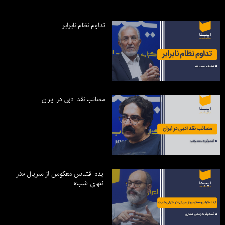
تداوم نظام نابرابر
مصائب نقد ادبی در ایران
ایده اقتباس معکوس از سریال «در
انتهای شب»