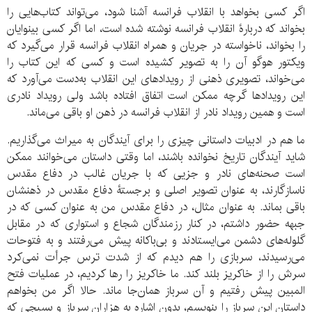
اگر کسی بخواهد با انقلاب فرانسه آشنا شود، می‌تواند کتاب‌هایی را
بخواند که دربارۀ انقلاب فرانسه نوشته شده است، اما اگر کسی بینوایان
را بخواند، ناخواسته در جریان و همراه انقلاب فرانسه قرار می‌گیرد که
ویکتور هوگو آن را به تصویر کشیده است و کسی که این کتاب را
می‌خواند، تصویری ذهنی از رویدادهای این انقلاب به‌دست می‌آورد که
این رویدادها گرچه ممکن است اتفاق افتاده باشد ولی رویداد نادری
است و همین رویداد نادر از انقلاب فرانسه در ذهن او باقی می‌ماند.
ما هم در ادبیات داستانی چیزی را برای آیندگان به میراث می‌گذاریم.
شاید آیندگان تاریخ نخوانده باشند، اما وقتی داستان می‌خوانند ممکن
است صحنه‌های نادر و جزیی که با جریان غالب در دفاع مقدس
ناسازگارند، به عنوان تصویر اصلی و برجستۀ دفاع مقدس در ذهنشان
باقی بماند. به عنوان مثال، در دفاع مقدس من به عنوان کسی که در
جبهه حضور داشتم، در کنار رزمندگان شجاع و استواری که در مقابل
گلوله‌های دشمن می‌ایستادند و بی‌باکانه پیش می‌رفتند و به فتوحات
می‌رسیدند، سربازی را هم دیدم که از شدت ترس جرأت نمی‌کرد
سرش را از خاکریز بلند کند. ما خاکریز را رها کردیم، در عملیات فتح
المبین پیش رفتیم و آن سرباز همان‌جا ماند. حالا اگر من بخواهم
داستان این سرباز را بنویسم، بدون اشاره به هزاران سرباز و بسیجی که