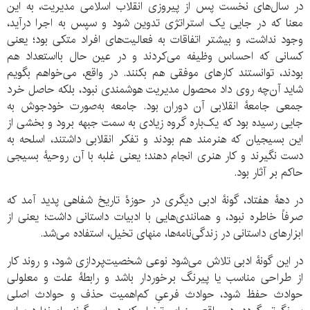
در سال‌های نخست پس از پیروزی انقلاب اسلامی مدیریت، به این
معنا که در جایی یک استراتژی تدوین شود و سپس به اجرا درآید،
وجود نداشت، و بیشتر اتفاقات به فعالیت‌های افراد متکی بود؛ یعنی
کسانی که احساس وظیفه می‌کردند و در عین حال بااستعداد هم
بودند، توانستند کارهای موفقی هم بکنند. در واقع، می‌خواهم بگویم
شاید آن‌چه روی داد محصول مدیریت هوشمندی نبود، بلکه حاصل خرد
جمعی جامعۀ انقلابی آن دوران بود. جامعه به‌صورت خودجوش به
جایی رسیده بود که یک‌باره گروه زیادی به سمت جبهه برود و بخشی از
این بسیجیان که هنرمند هم بودند و تفکر انقلابی داشتند، اسلحه به
دست نگیرند و کار هنری انجام دهند؛ یعنی غلبه با آن روحیۀ بسیجی
حاکم بر آثار بود.
در دهۀ هفتاد، گونۀ ادبی دیگری در حوزۀ تاریخ شفاهی پدید آمد که
صرفاً خاطره نبود، و همانندی‌هایی با ادبیات داستانی داشت؛ یعنی از
ابزارهای داستانی در زندگی‌نامه‌ها، منهای تخیل، استفاده می‌شد.
در این گونۀ ادبی تلاش می‌شود نوعی شخصیت‌پردازی شود، و روند کار
از طراحی مناسب یا پیرنگ برخوردار باشد و رابطۀ علت و معلولی
حوادث حفظ شود، حوادث فرعیِ کم‌اهمیت حذف و حوادث اصلی