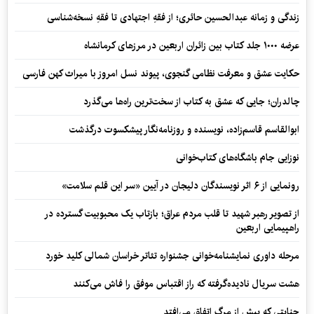
زندگی و زمانه عبدالحسین حائری؛ از فقهِ اجتهادی تا فقهِ نسخه‌شناسی
عرضه ۱۰۰۰ جلد کتاب بین زائران اربعین در مرزهای کرمانشاه
حکایت عشق و معرفت نظامی گنجوی، پیوند نسل امروز با میراث کهن فارسی
چالدران؛ جایی که عشق به کتاب از سخت‌ترین راه‌ها می‌گذرد
ابوالقاسم قاسم‌زاده، نویسنده و روزنامه‌نگار پیشکسوت درگذشت
نوزایی جام باشگاه‌های کتاب‌خوانی
رونمایی از ۶ اثر نویسندگان دلیجان در آیین «سر این قلم سلامت»
از تصویر رهبر شهید تا قلب مردم عراق؛ بازتاب یک محبوبیت گسترده در
راهپیمایی اربعین
مرحله داوری نمایشنامه‌خوانی جشنواره تئاتر خراسان شمالی کلید خورد
هشت سریال نادیده‌گرفته که راز اقتباس موفق را فاش می‌کنند
جنایتی که پیش از مرگ اتفاق می‌افتد