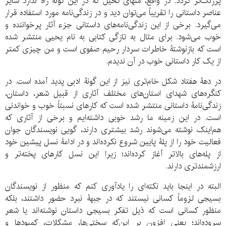
پررنگ‌تر گردد. در واقع، منهای تخیل که در این گونه راه ندارد سایر
عناصر داستانی را تقریباً می‌توان دید و در زندگی‌نامه مورد استفاده قرار
می‌گیرد. برخی از این زندگی‌نامه‌های داستانی جزء آثار پرخواننده و
خوب می‌شود. برای مثال به تازگی کتابی به نام یحیی منتشر شده
است که بازنوشتۀ خاطرات سردار رحیم صفوی است و من چیزی کمتر
از یک کار داستانی خوب در آن ندیدم.
در دهۀ هفتاد شکل خام‌تری نیز از این گونۀ ادبی پدید آمده است. در
کنگره‌های شهدای استان‌های مختلف آثاری از قبیل شعر، داستان،
زندگی‌نامۀ داستانی منتشر شده است که کارهای نسبتاً خوب و خواندنی
است. در این زمینه ما رشد خوبی داشته‌ایم و برخی از آثاری که
هم‌اینک نوشته می‌شوند رشد بیشتری دارند، گویی نویسندگان جوان
فعالیت خود را از پلۀ پایین شروع نکرده‌اند و در ادامۀ نسل پیشین خود
از پله‌های بالاتر آغاز کرده‌اند؛ زیرا این نسل کارهای پخته‌تر و
ارزشمندتری دارند.
البته در اینجا باید نکته‌ای را یادآوری کنم که منظور از نویسندگان
بسیجی لزوماً کسانی نیستند که در جبهۀ نبرد حضور داشتند، بلکه
منظور کسانی است که ذیل تفکر بسیجی داستان نوشته‌اند یا شعر
سروده‌اند؛ یعنی افزون بر این‌که سختی‌ها، مشکلات، کمبودها و