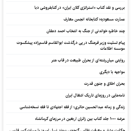
بررسی و نقد کتاب «استراتژی کلان ایران» در کتابفروشی دبا
عمارت مسعودیه؛ کتابخانه انجمن معارف
چند خاطره خواندنی از جنگ به انتخاب احمد دهقان
پیام تسلیت وزیر فرهنگ در پی درگذشت ابوالقاسم قاسم‌زاده پیشکسوت
موسسه اطلاعات
روایتی میان‌رشته‌ای از بحران طبیعت در قاب هنر
مواجهه با دیگری
بحران اخلاق و جنون قدرت
نامه‌هایی در روزهای تاریک اشغال ایران
زندگی و زمانه عبدالحسین حائری؛ از فقهِ اجتهادی تا فقهِ نسخه‌شناسی
عرضه ۱۰۰۰ جلد کتاب بین زائران اربعین در مرزهای کرمانشاه
حکایت عشق و معرفت نظامی گنجوی، پیوند نسل امروز با میراث کهن فارسی