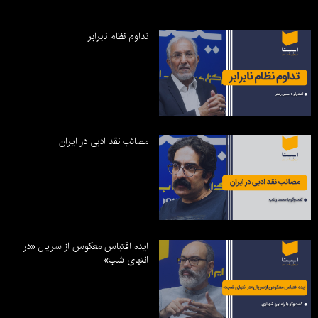
تداوم نظام نابرابر
مصائب نقد ادبی در ایران
ایده اقتباس معکوس از سریال «در
انتهای شب»