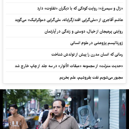
«زال و سیمرغ»؛ روایتِ کودکی که با دیگران «تفاوت» دارد
هاشم آقاجری از «ملی‌گرایی اقتدارگرایانه، ملی‌گرایی دموکراتیک» می‌گوید
روایتی پرهیجان از خیال، دوستی و زندگی در آپارتمان
ژورنالیسم پژوهشی در علوم انسانی
رمانی که انسان مدرن را پیش از تولدش شناخت
«حدیث منزلت» از مجموعه «عبقات الأنوار» در سه جلد از چاپ خارج شد
مجبور می‌شویم نفت بفروشیم، علم بخریم