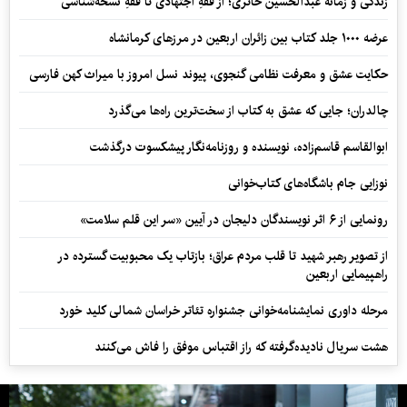
زندگی و زمانه عبدالحسین حائری؛ از فقهِ اجتهادی تا فقهِ نسخه‌شناسی
عرضه ۱۰۰۰ جلد کتاب بین زائران اربعین در مرزهای کرمانشاه
حکایت عشق و معرفت نظامی گنجوی، پیوند نسل امروز با میراث کهن فارسی
چالدران؛ جایی که عشق به کتاب از سخت‌ترین راه‌ها می‌گذرد
ابوالقاسم قاسم‌زاده، نویسنده و روزنامه‌نگار پیشکسوت درگذشت
نوزایی جام باشگاه‌های کتاب‌خوانی
رونمایی از ۶ اثر نویسندگان دلیجان در آیین «سر این قلم سلامت»
از تصویر رهبر شهید تا قلب مردم عراق؛ بازتاب یک محبوبیت گسترده در
راهپیمایی اربعین
مرحله داوری نمایشنامه‌خوانی جشنواره تئاتر خراسان شمالی کلید خورد
هشت سریال نادیده‌گرفته که راز اقتباس موفق را فاش می‌کنند