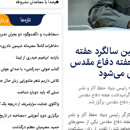
هم‌صدا با مجاهدان مشروطه
تازه‌ها
پرباز
«مخاطب» و «گفت‌وگو» دو بحران نشری
«خاطرات کاملاً محرمانه شرمین نادری»
 سالگرد هفته
بازدید ابراهیم حیدری از ایبنا
 هفته دفاع مقدس
کتاب صوتی «پدرکشی» با صدای هوتن ش
تلاش داریم شعر عاشورایی زبان حال جا
ئیس بنیاد حفظ آثار و نشر
نسلی که باید دوباره شناخت
 گرامیداشت هفته دفاع مقدس
و دفاع مقدس برگزار شد.
واکاوی جنایت مزارشریف از دریچه یک 
ارگر رئیس بنیاد حفظ آثار و نشر
برگزاری دوره آموزشی «مصاحبه در تاری
فته دفاع مقدس یکی از محورهای
حمید محرمیان معلم درگذشت
خواهد شد را تقدیر از زنان پیشکوت