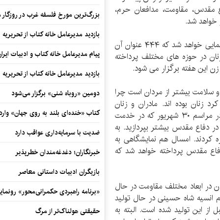
 مقدس، مقاومت، مدافعان حرم،
بزرگ‌ترین مورخ فلسفه غرب در روزگار م
 خواهد شد.
بازدید مدیرعامل خانه کتاب از تحریریه ای
همچنین در حوزه زنان و تاریخ شفاهی از ۵۶۱ کتاب رونمایی خواهد شد که ۴۴۴ عنوان آن
پیام مدیرعامل خانه کتاب و ادبیات ایرا
نگ زنان در حوزه های مختلف پرداخته
 زن این هفته برگزار می شود.
بازدید مدیرعامل خانه کتاب از تحریریه ای
 سلامت بیشتر از مردان است چرا
دومین «روباه شنی» برگزار می‌شود
زنان بوده اند. مادران و زنان
کتاب «خنده‌ای بلند به روی جهان» وارد 
رزمندگان واقعا نقش بی مانندی داشتند. سال گذشته در مراسم ۳۰ شهریور که در خدمت
در دفاع مقدس بیشتر بپردازید. به
ضدیت با سرمایه‌داری عواقب دارد
 کردند. امسال هم نمایشگاهی به
فاع مقدس پرداخته خواهد شد که
خبرنگاران؛ دغدغه‌مندان خطرپذیر
بازیگران ادبیات داستانی معاصر
ان در ابعاد مختلف مقاومت در حال
«برنامه راهبردی حکمرانی‌محور» رونما
 انسیه شاه حسینی در حال تولید
 از این تولید شده است. البته به
حقیقتی هولناک‌تر از مرگ