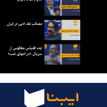
مصائب نقد ادبی در ایران
ایده اقتباس معکوس از
سریال «در انتهای شب»