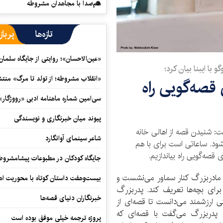
هم‌صدا با مجاهدان مشروطه
تازه‌ها
پرباز
«عین‌الاحسان»؛ روایتی از جایگاه سلما
 با ایبنا بیان کرد؛
«انقلاب مشروطه؛ از تولد تا مرگ» منت
قصه‌گویی راه
سی‌امین شماره ماهنامه‌ ادبی «رووژگار»
پیوند میان خبرنگاری و نویسندگی
ت: شنیدن قصه از اهالی خانه
شاعر سینمای آوانگارد
شود. ساعاتی است برای با هم
 قصه‌گویی راه بیاندازیم.
جایگاه کودکان در مطبوعات پیشامشروط
 مادربزرگ کنار سماور می‌نشست و
بیست‌وهفت داستان کوتاه با محوریت اهو
رای بچه‌ها تعریف کند. پدربزرگ
خبرنگاران دنیای قصه‌ها
ی ارزشمند می‌دانست تا قصه‌ای از
 پدربزرگ می‌گفت با قصه‌ای که
پروژه ترجمه خیلی موفق بوده است