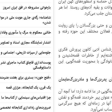
ل حماسه و اسطوره‌های کهن ایران
ات و بقیه آدم‌های روستا. اما هر
بازخوانی مشروطه در افق ایران امروز
ستان جلب می‌کرد.
شاهنامه؛ رگه‌ی جاری هویت ملی در مواج
شدن»
ن و حتی بزرگسالان را پای روایت
 فعالان مختلف این حوزه رفته و
خائنی محکوم به مرگ یا مأموری وفادار
انتشار نمایشگاه مجازی اسناد و تصاویر ت
کارشناس ادبی کانون پرورش فکری
جلوه‌هایی از میراث تاریخی، اجتماعی 
شته‌ایم از خاطرات قصه‌شنیدن و
وادگی با محوریت قصه‌گویی. این
پوست‌اندازی قاچاق کتاب؛ ماجرای نشر ن
داستایوفسکی
«فتح خون»؛ بستری برای بعثت هنرمندان
 پدربزرگ‌ها و مادربزرگ‌هایمان
یک قرن، یک کتابخانه، هزاران قصه
یی در ما ادامه دارد؛ اما آنچه آن
به عنوان پیر خردمند قصه‌گو و نقش
چرا اقتباس‌های سینمایی از کتاب‌ها ما ر
ها در زمانه‌ای که هیچ سرگرمی
ضرورت‌های راه‌اندازی کتابخانه تخصصی 
ساب نمی‌آورد.