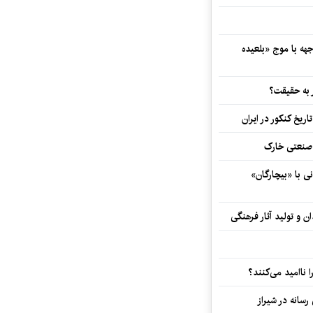
هه با موج «بلعیده
 به حقیقت؟
اریخ کنکور در ایران
و صنعتی خارک
ی با «بیچارگان»
 و تولید آثار فرهنگی
ا ناامید می‌کنند؟
رسانه در شیراز