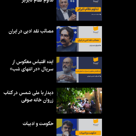
تداوم نظام نابرابر
مصائب نقد ادبی در ایران
ایده اقتباس معکوس از
سریال «در انتهای شب»
دیدار با علی شمس در کتاب
زروان خانه صوفی
حکومت و ادبیات