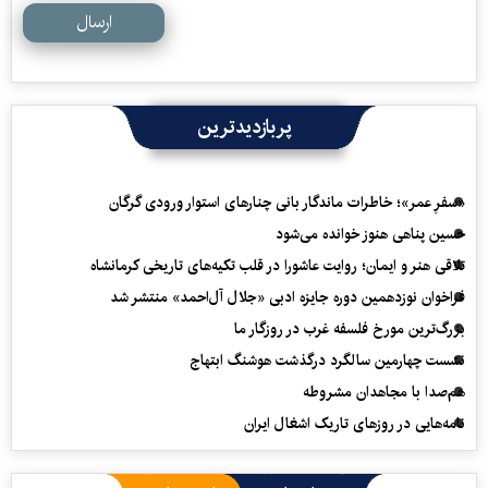
ارسال
پربازدیدترین
«سفرِ عمر»؛ خاطرات ماندگار بانی چنارهای استوار ورودی گرگان
حسین پناهی هنوز خوانده می‌شود
تلاقی هنر و ایمان؛ روایت عاشورا در قلب تکیه‌های تاریخی کرمانشاه
فراخوان نوزدهمین دوره جایزه ادبی «جلال آل‌احمد» منتشر شد
بزرگ‌ترین مورخ فلسفه غرب در روزگار ما
نشست چهارمین سالگرد درگذشت هوشنگ ابتهاج
هم‌صدا با مجاهدان مشروطه
نامه‌هایی در روزهای تاریک اشغال ایران