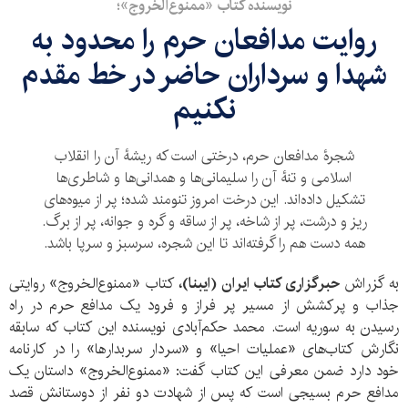
نویسنده کتاب «ممنوع‌الخروج»؛
روایت مدافعان حرم را محدود به
شهدا و سرداران حاضر در خط مقدم
نکنیم
شجرۀ مدافعان حرم، درختی است که ریشۀ آن را انقلاب
اسلامی و تنۀ آن‌ را سلیمانی‌ها و همدانی‌ها و شاطری‌ها
تشکیل داده‌اند. این درخت امروز تنومند شده؛ پر از میوه‌های
ریز و درشت، پر از شاخه‌، پر از ساقه و گره و جوانه، پر از برگ.
همه‌ دست هم را گرفته‌اند تا این شجره، سرسبز و سرپا باشد.
به گزراش
حبرگزاری کتاب ایران (ایبنا)،‌
کتاب «ممنوع‌الخروج» روایتی
جذاب و پرکشش از مسیر پر فراز و فرود یک مدافع حرم در راه
رسیدن به سوریه است. محمد حکم‌آبادی نویسنده این کتاب که سابقه
نگارش کتاب‌های «عملیات احیا» و «سردار سربدارها» را در کارنامه
خود دارد ضمن معرفی این کتاب گفت: «ممنوع‌الخروج» داستان یک
مدافع حرم بسیجی است که پس از شهادت دو نفر از دوستانش قصد