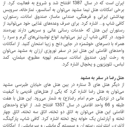
ایران است که در سال 1387 افتتاح شد و شروع به فعالیت کرد. از
برخی امکانات هتل نیما مشهد می‌توان به آسانسور، نمازخانه، سرویس
بهداشتی ایرانی و فرهنگی، صندلی ماساژ، صندوق امانات، رستوران،
کافی شاپ و... اشاره کرد. برای صرف وعده‌های غذایی خود می‌توانید از
رستوران این هتل که خدمات رسانی عالی و سریعی دارند بهره‌مند
شوید. در کافی شاپ آن نیز می‌توانید انواع نوشیدنی‌های گرم و سرد را
همراه با دسرهای خوشمزه در جایی دنج و زیبا امتحان کنید. از امکانات
واحدهای اقامتی این هتل نیز در سفر نوروزی ارزان به مشهد می‌توان
به رخت آویز، صندوق امانات، سیستم تهویه مطبوع، مبلمان، کمد
لباس، تلویزیون و یخچال اشاره کرد.
هتل رضا در سفر به مشهد
از دیگر هتل های 3 ستاره در بین هتل های خیابان طبرسی مشهد
می‌توان به هتل رضا اشاره کرد که یکی از هتل‌های قدیمی با کیفیت
عالی در نزدیکی حرم امام رضا(ع) به شمار می‌رود. این هتل با هفت
طبقه و 66 واحد اقامتی در سال 1357 افتتاح شد. از انواع واحدهای
اقامتی این هتل می‌توان به اتاق دو تخته، اتاق سه تخته، اتاق چهار
تخته و آپارتمان یک خوابه پنج تخته اشاره کرد. کافی شاپ، پارکینگ،
لاندری، اینترنت، رستوران و سیستم گرمایشی و سرمایشی از امکانات