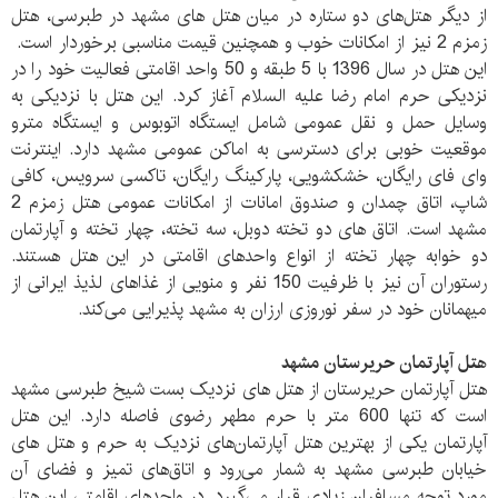
از دیگر هتل‌های دو ستاره در میان هتل های مشهد در طبرسی، هتل
زمزم 2 نیز از امکانات خوب و همچنین قیمت مناسبی برخوردار است.
این هتل در سال 1396 با 5 طبقه و 50 واحد اقامتی فعالیت خود را در
نزدیکی حرم امام رضا علیه السلام آغاز کرد. این هتل با نزدیکی به
وسایل حمل و نقل عمومی شامل ایستگاه اتوبوس و ایستگاه مترو
موقعیت خوبی برای دسترسی به اماکن عمومی مشهد دارد. اینترنت
وای فای رایگان، خشکشویی، پارکینگ رایگان، تاکسی سرویس، کافی
شاپ، اتاق چمدان و صندوق امانات از امکانات عمومی هتل زمزم 2
مشهد است. اتاق های دو تخته دوبل، سه تخته، چهار تخته و آپارتمان
دو خوابه چهار تخته از انواع واحدهای اقامتی در این هتل هستند.
رستوران آن نیز با ظرفیت 150 نفر و منویی از غذاهای لذیذ ایرانی از
میهمانان خود در سفر نوروزی ارزان به مشهد پذیرایی می‌کند.
هتل آپارتمان حریرستان مشهد
هتل آپارتمان حریرستان از هتل های نزدیک بست شیخ طبرسی مشهد
است که تنها 600 متر با حرم مطهر رضوی فاصله دارد. این هتل
آپارتمان یکی از بهترین هتل آپارتمان‌های نزدیک به حرم و هتل های
خیابان طبرسی مشهد به شمار می‌رود و اتاق‌های تمیز و فضای آن
مورد توجه مسافران زیادی قرار می‌گیرد. در واحدهای اقامتی این هتل