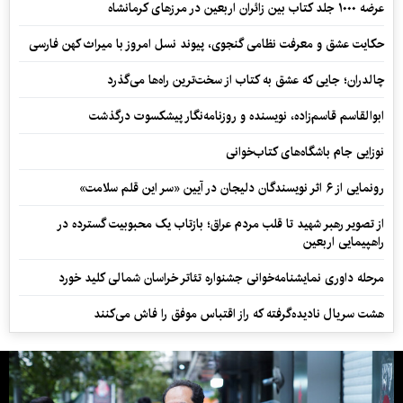
عرضه ۱۰۰۰ جلد کتاب بین زائران اربعین در مرزهای کرمانشاه
حکایت عشق و معرفت نظامی گنجوی، پیوند نسل امروز با میراث کهن فارسی
چالدران؛ جایی که عشق به کتاب از سخت‌ترین راه‌ها می‌گذرد
ابوالقاسم قاسم‌زاده، نویسنده و روزنامه‌نگار پیشکسوت درگذشت
نوزایی جام باشگاه‌های کتاب‌خوانی
رونمایی از ۶ اثر نویسندگان دلیجان در آیین «سر این قلم سلامت»
از تصویر رهبر شهید تا قلب مردم عراق؛ بازتاب یک محبوبیت گسترده در
راهپیمایی اربعین
مرحله داوری نمایشنامه‌خوانی جشنواره تئاتر خراسان شمالی کلید خورد
هشت سریال نادیده‌گرفته که راز اقتباس موفق را فاش می‌کنند