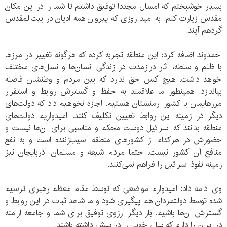
بسیار خوشبختم که امسال مجددا توفیق داشتم تا شما را در این مکان
مقدس زیارت کنم. به امید روزی که پیروان همه ادیان در بیت‌المقدس
گردهم آیند.
احمدوند اضافه کرد: این منطقه تجربه کرده که هرگونه تغییر در مرزها
با ظلم و سلطه، آثار درازمدت در زندگی انسان‌ها و نسل‌های مختلف
خواهد داشت. هیچ کس حق ندارد که بین مردم و وطنشان فاصله
بیاندازد. همینطور ما علاقمند به حفظ و گسترش روابط و استقرار
مرزهایمان با کشور ارمنستان هستیم. اجازه نخواهیم داد که دولت‌های
دیگر در زمینه این روابط تعیین تکلیف کنند. امیدواریم دولت‌های
منطقه بدانند که اسرائیل دوست محکم و مناسبی برای آن‌ها نیست و
حضورش در هرکدام از کشورهای منطقه آسیب‌زننده است و به نفع
منافع آن کشور نیست. حتما مردم شیعه و مسلمان آذربایجان نیز
زمینه نفوذ اسرائیل را فراهم نمی‌کنند.
وی ادامه داد: امیدوارم مواضعی که توسط مقام معظم رهبری ترسیم
شده توسط دولتمردان هم پیگیری شود و ما شاهد ثبات در این روابط و
گسترش آن‌ها باشیم. بار دیگر آرزوی توفیق برای شما و جامعه ارامنه
در ایران را دارم که سال خوبی را در پیش داشته باشند.