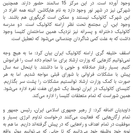
وجود آورده است. در این مرکز 15 سالمند حضور دارند. همچنین
شهرکی نیز در شهر نور وجود دارد به نام هایکاشن. البته همه افراد در
این شهرک کاتولیک نیستند و ممکن است گریگوری هم باشند. با
وجود این، آن مجتمع تحت نظر ارامنه کاتولیک است. دو مدرسه
کاتولیک دخترانه و پسرانه نیز نزدیک همین ساختمان کلیسا وجود
داشت که به علت کمی شاگردان چندسالی می‌شود که تعطیل است.
اسقف خلیفه گری ارامنه کاتولیک ایران بیان کرد: ما به هیچ وجه
نمی‌توانیم کارهایی که وزارت ارشاد برای ما انجام داده است را فراموش
کنیم. بسیار رفتار صادقانه و خوبی با ما داشتند. با اینحال سه سال
پیش با مشکلات فراوانی با شورای قبلی مواجه شدیم. اما به هر
صورت با کمک وزارت ارشاد توانستیم مشکلات را پشت سر بگذاریم.
کلیسای کاتولیک در ایران توسط یک شورای هفت نفره اداره می‌شود.
همین شوراست که تمام متعلقات کلیسا را اداره می‌کند.
داویدیان اضافه کرد: از رهبر جمهوری اسلامی ایران، رئیس جمهور و
تمام ارگان‌هایی که فعالیت می‌کنند درخواست تداوم انرژی بسیار و
موفقیت در تمام اهداف و راه‌هایی که در پیش گرفته‌اند داریم. ما هم به
نوبه خود وظیفه خود می‌دانیم که تا جایی که می‌توانیم موثر واقع