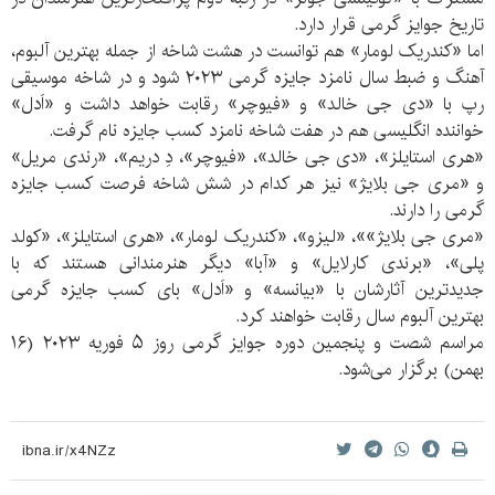
تاریخ جوایز گرمی قرار دارد.
اما «کندریک لومار» هم توانست در هشت شاخه از جمله بهترین آلبوم،
آهنگ و ضبط سال نامزد جایزه گرمی ۲۰۲۳ شود و در شاخه موسیقی
رپ با «دی جی خالد» و «فیوچر» رقابت خواهد داشت و «اَدل»
خواننده انگلیسی هم در هفت شاخه نامزد کسب جایزه نام گرفت.
«هری استایلز»، «دی جی خالد»، «فیوچر»، دِ دریم»، «رندی مریل»
و «مری جی بلایژ» نیز هر کدام در شش شاخه فرصت کسب جایزه
گرمی را دارند.
«مری جی بلایژ»»، «لیزو»، «کندریک لومار»، «هری استایلز»، «کولد
پلی»، «برندی کارلایل» و «آبا» دیگر هنرمندانی هستند که با
جدیدترین آثارشان با «بیانسه» و «اَدل» بای کسب جایزه گرمی
بهترین آلبوم سال رقابت خواهند کرد.
مراسم شصت و پنجمین دوره جوایز گرمی روز ۵ فوریه ۲۰۲۳ (۱۶
بهمن) برگزار می‌شود.