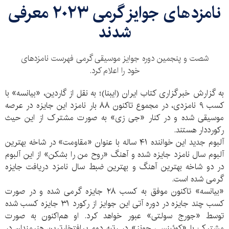
نامزدهای جوایز گرمی ۲۰۲۳ معرفی
شدند
شصت و پنجمین دوره جوایز موسیقی گرمی فهرست نامزدهای
خود را اعلام کرد.
به گزارش خبرگزاری کتاب ایران (ایبنا)؛ به نقل از گاردین، «بیانسه» با
کسب ۹ نامزدی، در مجموع تاکنون ۸۸ بار نامزد این جایزه در عرصه
موسیقی شده و در کنار «جی زی» به صورت مشترک از این حیث
رکورددار هستند.
آلبوم جدید این خواننده ۴۱ ساله با عنوان «مقاومت» در شاخه بهترین
آلبوم سال نامزد جایزه شده و آهنگ «روح من را بشکن» از این آلبوم
در دو شاخه بهترین آهنگ و بهترین ضبط سال نامزد دریافت جایزه
گرمی شده است.
«بیانسه» تاکنون موفق به کسب ۲۸ جایزه گرمی شده و در صورت
کسب چند جایزه در دوره آتی این جوایز از رکورد ۳۱ جایزه کسب شده
توسط «جورج سولتی» عبور خواهد کرد. او هم‌اکنون به صورت
مشترک با «کوئینسی جونز» در رتبه دوم پرافتخارترین هنرمندان در