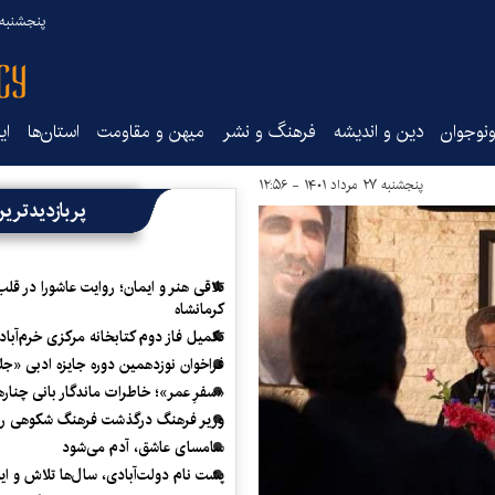
پنجشنبه ۱۵ مرداد ۰۵
نوجوان
دین و اندیشه
فرهنگ و نشر
میهن و مقاومت
استان‌ها
ای
پنجشنبه ۲۷ مرداد ۱۴۰۱ - ۱۲:۵۶
پربازدیدتری
تلاقی هنر و ایمان؛ روایت عاشورا در قلب
کرمانشاه
تکمیل فاز دوم کتابخانه مرکزی خرم‌آباد
فراخوان نوزدهمین دوره جایزه ادبی «ج
«سفرِ عمر»؛ خاطرات ماندگار بانی چناره
وزیر فرهنگ درگذشت فرهنگ شکوهی را
سامسای عاشق، آدم می‌شود
پشت نام دولت‌آبادی، سال‌ها تلاش و ا