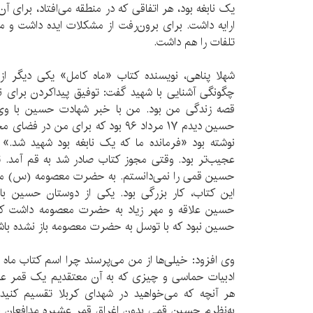
یک نابغه بود، هر اتفاقی که در منطقه می‌افتاد، برای آ
ارایه داشت. برای برون‌رفت از مشکلات ایده داشت و م
تلفات را هم داشت.
شهلا پناهی، نویسنده کتاب «ماه کامل» یکی دیگر از 
چگونگی آشنایی با شهید گفت: توفیق پیداکردن برای
قصه زندگی من بود‌. من با خبر شهادت حسین با وی 
حسین دیدم ۱۷ مرداد ۹۶ بود که برای من 
نوشته بود «فرمانده ما که یک نابغه بود شهید شد.» 
عجیب‌تر بود. وقتی مجوز کتاب صادر شد به قم آمد. ت
حسین قمی را نمی‌دانستم. به حضرت معصومه (س) م
این کتاب، کار بزرگی بود. یکی از دوستان حسین 
حسین علاقه و مهر زیاد به حضرت معصومه داشت که
حسین نبود که با توسل به حضرت معصومه باز نشده باش
وی افزود: خیلی‌ها از من می‌پرسند چرا اسم کتاب ماه
ادبیات حماسی و چیزی که به آن معتقدیم یک قمر ع
هر آنچه که می‌خواهید در شهدای کربلا تقسیم کن
به‌نظرم حسین قمی بدون اغراق قمر عشیره مدافعان حر