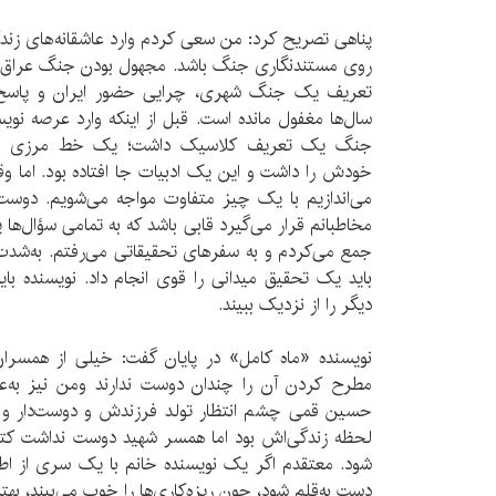
پناهی تصریح کرد: من سعی کردم وارد عاشقانه‌های زند
روی مستندنگاری جنگ باشد. مجهول بودن جنگ عراق و
تعریف یک جنگ شهری، چرایی حضور ایران و پاسخ ب
سال‌ها مغفول مانده است. قبل از اینکه وارد عرصه ن
جنگ یک تعریف کلاسیک داشت؛ یک خط مرزی م
خودش را داشت و این یک ادبیات جا افتاده بود. اما و
می‌اندازیم با یک چیز متفاوت مواجه می‌شویم. دوست 
مخاطبانم قرار می‌گیرد قابی باشد که به تمامی سؤال‌ها 
جمع می‌کردم و به سفر‌های تحقیقاتی می‌رفتم. به‌شدت
باید یک تحقیق میدانی را قوی انجام داد. نویسنده بای
دیگر را از نزدیک ببیند.
نویسنده «ماه کامل» در پایان گفت: خیلی از همسر
مطرح کردن آن را چندان دوست ندارند ومن نیز به‌عنو
حسین قمی چشم انتظار تولد فرزندش و دوست‌دار و 
‌لحظه زندگی‌اش بود اما همسر شهید دوست نداشت کت
شود. معتقدم اگر یک نویسنده خانم با یک سری از اط
دست به‌قلم شود، چون ریزه‌کاری‌ها را خوب می‌بیند، بهت