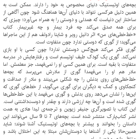
بچه‌های اوتیستیک دنیای مخصوص به خود را دارند. ممکن است به
همین دلیل هرکسی نتواند با دنیای آن‌ها هماهنگ شود چون آگاهی از
ساختار این دنیاست که همدلی و دوستی را به همراه می‌آورد؛ چیزی که
برای همه صدق می‌کند چه فرد بیمار و چه غیربیمار. کتاب
«خط‌خطی‌های من» اثر دانیل رویر و شاینا رادولف هم از این ماجراها
می‌گوید؛ از گوری‌ که دوستی ندارد چون متفاوت است.
گوری فکر می‌کند هیچ‌کس دوستش ندارد! چون کسی با او بازی
نمی‌کند. گوری یک کودک طیف اوتیسم است و رفتارهایش در مدرسه
متفاوت با بقیه است. برای همین کسی او را نمی‌فهمد، جز معلمش. اما
مادر هم او را می‌فهمد! گوری از مادرش می‌پرسد که بچه‌ها
خط‌خطی‌های روی بدنش را چه شکلی می‌بینند و مادر از صداقت و
کنجکاوی و کمک به دیگران برای گوری می‌گوید، از خط‌های گوری که
این‌ها را نشان می‌دهد روی بدنش و گوری می‌فهمد با این خط‌خطی‌ها
گوری شده است و آن‌ها چه ارزشی دارند و چقدر او دوست‌داشتنی است.
این کتاب با تصویرگریِ جنیفر زیوین و ترجمه‌ی لیدا هادی به همت
نشر کتاب‌پارک منتشر شده است. بچه‌های 7 تا 9 سال می‌توانند این
داستان را بخوانند و بیشتر با بچه‌های اوتیستیک آشنا شوند؛ شاید
همین‌حالا یکی از آشناها یا دوستان‌شان مبتلا به این اختلال باشد و
منتظر بازی و دوستیِ او.