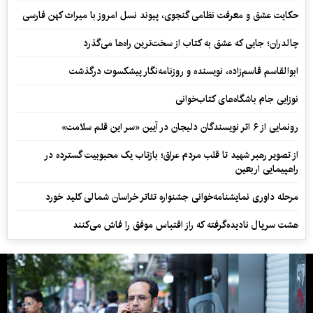
حکایت عشق و معرفت نظامی گنجوی، پیوند نسل امروز با میراث کهن فارسی
چالدران؛ جایی که عشق به کتاب از سخت‌ترین راه‌ها می‌گذرد
ابوالقاسم قاسم‌زاده، نویسنده و روزنامه‌نگار پیشکسوت درگذشت
نوزایی جام باشگاه‌های کتاب‌خوانی
رونمایی از ۶ اثر نویسندگان دلیجان در آیین «سر این قلم سلامت»
از تصویر رهبر شهید تا قلب مردم عراق؛ بازتاب یک محبوبیت گسترده در
راهپیمایی اربعین
مرحله داوری نمایشنامه‌خوانی جشنواره تئاتر خراسان شمالی کلید خورد
هشت سریال نادیده‌گرفته که راز اقتباس موفق را فاش می‌کنند