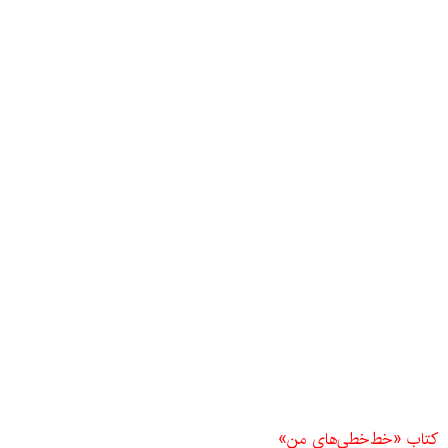
کتاب «خط‌خطی‌های من»