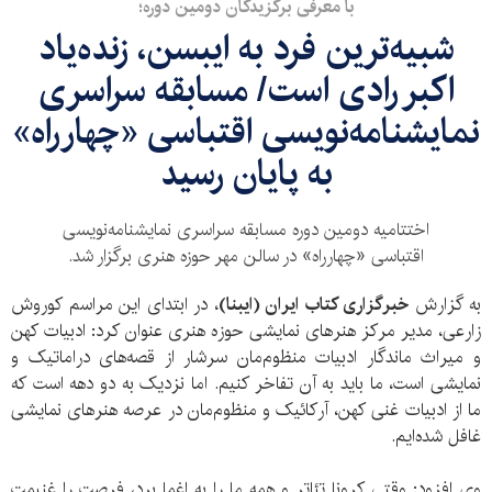
با معرفی برگزیدگان دومین دوره؛
شبیه‌ترین فرد به ایبسن، زنده‌یاد
اکبر رادی است/ مسابقه سراسری
نمایشنامه‌نویسی اقتباسی «چهارراه»
به پایان رسید
اختتامیه دومین دوره مسابقه سراسری نمایشنامه‌نویسی
اقتباسی «چهارراه» در سالن مهر حوزه هنری برگزار شد.
به گزارش
خبرگزاری کتاب ایران (ایبنا)
، در ابتدای این مراسم کوروش
زارعی، مدیر مرکز هنرهای نمایشی حوزه هنری عنوان کرد: ادبیات کهن
و میراث ماندگار ادبیات منظوم‌مان سرشار از قصه‌های دراماتیک و
نمایشی است، ما باید به آن تفاخر کنیم. اما نزدیک به دو دهه است که
ما از ادبیات غنی کهن، آرکائیک و منظوم‌مان در عرصه هنرهای نمایشی
غافل شده‌ایم.
وی افزود: وقتی کرونا تئاتر و همه ما را به اغما برد، فرصت را غنیمت