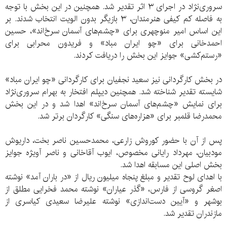
سروری‌نژاد در اجرای ۳ اثر تقدیر شد. همچنین در این بخش با توجه
به فاصله کم کیفی هنرمندان، ۳ بازیگر بدون الویت انتخاب شدند. بر
این اساس امیر منوچهری برای «چشم‌های آسمان سرخ‌اند»، حسین
احمدخانی برای «چو ایران مباد» و فریدون محرابی برای
«رستم‌کشی» جوایز این بخش را دریافت کردند.
در بخش کارگردانی نیز سعید نجفیان برای کارگردانی «چو ایران مباد»
شایسته تقدیر شناخته شد. همچنین دیپلم افتخار به بهرام سروری‌نژاد
برای نمایش «چشم‌های آسمان سرخ‌اند» اهدا شد و در این بخش
محمدرضا قلمبر برای «هزاره‌های سنگی» کارگردان برتر شد.
پس از آن با حضور کوروش زارعی، محمدحسین ناصر بخت، داریوش
مودبیان، مهرداد رایانی مخصوص، ایوب آقاخانی و ناصر آویژه جوایز
بخش اصلی این مسابقه اهدا شد.
با اهدای لوح تقدیر و مبلغ پنجاه میلیون ریال از «در باران آمد» نوشته
اصغر گروسی از فارس، «گذر عیاران» نوشته محمد فخرایی مطلق از
بوشهر و «آیین دست‌اندازی» نوشته علیرضا سعیدی کیاسری از
مازندران تقدیر شد.