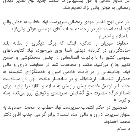
کل منابع انسانی و امور پشتیبانی در سمت جدید لوح تقدیر مهدی
رمضانی به هوتن والی نژاد تقدیم شد.
در متن لوح تقدیر مهدی رمضانی سرپرست نهاد خطاب به هوتن والی
نژاد آمده است: «برادر ارجمندم جناب آقای مهندس هوتن والی‌نژاد
با سلام و احترام
خداوند مهربان را شاکرم اینک که برگ دیگری از مقاله بلند
خدمتگزاری در کارنامه دیدنی شما ورق می‌خورد، نهاد کتابخانه‌های
عمومی کشور را با باقیات الصالحاتی از جنس سختکوشی و حسن
تدبیر وداع می‌کنید. همّت و مجاهدت شما در معاونت اداری و مالی
نهاد، جناب‌عالی را در قامت خادمی امین و خدمتگزاری شایسته به
همکاران شناساند. ان‌شاءالله و در سایه‌سار عنایت الهی در مسئولیت
جدید نیز توفیق خدمتِ بیش از پیش به اسلام و انقلاب را بیابید. برای
شما از درگاه حضرت حق گشایش، سربلندی و توفیق آرزو می‌کنم. بمنّه
و کرمه.»
همچنین در حکم انتصاب سرپرست نهاد خطاب به محمد احمدوند به
عنوان سرپرت اداری و مالی آمده است:« برادر گرامی جناب آقای دکتر
محمد احمدوند
با سلام