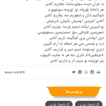
یا خزان دیسه سولورسامدا، باهاریم آنادیر
هر باخاندا ئوزونه، اوز اوزومه سویلویورم
شوکتیم شأن و شعوریم سه، وقاریم آنادیر
آنادیر آغزیمی آچمیش بالینان، شربتیلن
بو شیرین لیکده دیلیم وارسا، عیاریم آنادیر
شعریمین قایناقی سؤز صحبتیمین سمفونوسی
دیل آچاندان بری آهنگیمه، تاریم آنادیر
درد و غمده‌ن منی هر لحظه ده آرام ائلیین
دیزی اوستونده منیم صبر و قراریم، آنادیر
«چیلقین»ام تانری منه هر نه عنایت ائلییوب
یئر ئوزونده بو منیم دار و نداریم آنادیر
برچسب‌ها
آذربایجان‌غربی
آذربایجان‌‌غربی