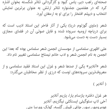
صحنه‌ای راهب دیر، یاس کبود و کارگردانی تئاتر شکسته بخوان اشاره
کرد که در هفتمین جشنواره تئاتر ارتش به عنوان برترین نمایش
انتخاب و دیپلم افتخار را برای او به ارمغان آورد.
شعر (ماوی گوزلوم دریا) یکی از آثار فاخر این استاد ادیب است که
برای دریاچه ارومیه سروده شده و فایل صوتی آن در فضای مجازی
بسیار دست به دست می‌شود.
علی اظهری سلماسی از موسسان انجمن شعر سلماس بوده که بعدا این
انجمن به نام انجمن شعر و ادب خانم نیمتاج سلماسی تغییر نام داد.
شعر «آنادیر» یکی از صدها شعر و غزل این استاد فقید سلماسی و از
معروف‌ترین سروده‌های اوست که درزی از نظر مخاطبان می‌گذرد:
( آنادیر )
هر غزل دفتره یازسام یارا، یاریم آنادیر
آخی لاپ سئوگیلی ایستکلی نیگاریم، آنادیر
عومرومون سون چاغی قیش گلسه، کولک وورسا منی