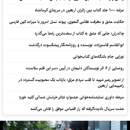
عرضه ۱۰۰۰ جلد کتاب بین زائران اربعین در مرزهای کرمانشاه
حکایت عشق و معرفت نظامی گنجوی، پیوند نسل امروز با میراث کهن فارسی
چالدران؛ جایی که عشق به کتاب از سخت‌ترین راه‌ها می‌گذرد
ابوالقاسم قاسم‌زاده، نویسنده و روزنامه‌نگار پیشکسوت درگذشت
نوزایی جام باشگاه‌های کتاب‌خوانی
رونمایی از ۶ اثر نویسندگان دلیجان در آیین «سر این قلم سلامت»
از تصویر رهبر شهید تا قلب مردم عراق؛ بازتاب یک محبوبیت گسترده در
راهپیمایی اربعین
مرحله داوری نمایشنامه‌خوانی جشنواره تئاتر خراسان شمالی کلید خورد
هشت سریال نادیده‌گرفته که راز اقتباس موفق را فاش می‌کنند