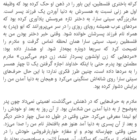
کرانه باختری فلسطین، این باور را در ذهن او حک کرده بود که وظیفه
اول هر زنی نسبت به همسرش به دنیا آوردن یک فرزند پسر است.
مادربزرگم، سیتی سارا، به دختر تازه‌ عروسش یادآوری کرده بود که
مرد‌های عرب‌ همیشه رویای روزی را در سر می‌پرورانند که ابو (پدر) به
همراه نام فرزند پسرشان خوانده شود. وقتی خبر دختر بودن من به
فلسطین رسید، سیتی سارا همان لحظه تماس گرفت و مادرم را
نصیحت کرد که سریعا دوباره بچه‌دار شود. او هشدار داده بود:
«مرد‌هایی که زن اولشون پسردار نشه، زن دوم می‌گیرن.» مادرم
مطمئن بود پدرم حتی با اینکه خداوند اجازه گرفتن یک تا چهار همسر
را به مرد‌ها داده است، چنین طرز فکری ندارد؛ با این‌ حال حرف‌های
سیتی سارا روی شانه‌اش سنگینی می‌کرد و هیجان به دنیا آمدن من را
برایش دشوار کرده بود.
مادرم به حرف‌هایی که در ذهنش می‌گذشت، اهمیتی نمی‌داد چون پدر
به‌وضوح از به دنیا آمدن من شادمان بود. از آن روز به بعد او خودش را
ابو لیندا معرفی می‌کرد. حتی وقتی در طول ده سال چهار دختر دیگر
و بعد از آن پسری به دنیا آمد هنوز هم باافتخار نام من را صدا می‌زد.
حتی وقتی چهارساله بودم و او مغازه خواربارفروشی خودش را در
منطقه‌ای از بروکلین که ساکنان آن عموماً لاتین و سیاه‌پوست بودند باز