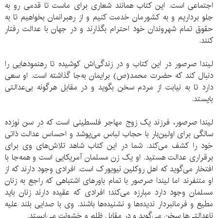
اجتماعی است. این کتاب همانند شعاری برای ماست تا قدمی رو به
جلو برداریم و به کشورمان خدمت کنیم و از رهبرانمان بخواهیم تا به
حقوق تمام شهروندان خود احترام بگذارند و در جهان با عدالت رفتار
کنند.
لیندا صرصور در این کتاب و در زندگی‌‌اش کوشیده‌ تا رهنمودهایی را
دنبال کند که حضرت محمد(ص) برایمان به‌‌جا گذاشته است. او سعی
دارد تا به نیابت از مردم سخن بگوید و در مقابل هرگونه بی‌عدالتی‌
بایستد.
لیندا صرصور، فرزند یک زوج مهاجر فلسطینی است که در سن نوزده
سالگی برای اولین‌بار با حجاب لباس می‌پوشد و احساس عدالت ذاتی
خود را کشف می‌کند. شما در این کتاب شاهد تلاش‌های وی برای
برقراری عدالت هستید. او یک زن مسلمان آمریکایی است و همه‌جا با
افتخار می‌گوید که اهل روکلین نیویورک است. افرادی وجود دارند که از
او متنفرند اما لیندا صرصور با تمام باورهای اشتباهی که راجع به زنان
مسلمان وجود دارد مبارزه می‌کند؛ افرادی که عقیده دارند زنان باید
مطیع و فرمانبردار ندیده‌ها و نشنیده‌ها باشند. وی با صدایی بلند علیه
ناعدالتی‌ها سخن می‌گوید و در مقابل ظلم و خشونت می‌ایستد.