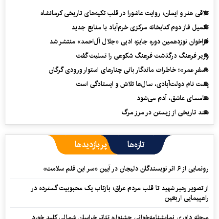
تلاقی هنر و ایمان؛ روایت عاشورا در قلب تکیه‌های تاریخی کرمانشاه
تکمیل فاز دوم کتابخانه مرکزی خرم‌آباد با منابع جدید
فراخوان نوزدهمین دوره جایزه ادبی «جلال آل‌احمد» منتشر شد
وزیر فرهنگ درگذشت فرهنگ شکوهی را تسلیت گفت
«سفرِ عمر»؛ خاطرات ماندگار بانی چنارهای استوار ورودی گرگان
پشت نام دولت‌آبادی، سال‌ها تلاش و ایستادگی است
سامسای عاشق، آدم می‌شود
سند تاریخی از زیستن در مرز مرگ
تازه‌ها
پربازدیدها
رونمایی از ۶ اثر نویسندگان دلیجان در آیین «سر این قلم سلامت»
از تصویر رهبر شهید تا قلب مردم عراق؛ بازتاب یک محبوبیت گسترده در
راهپیمایی اربعین
مرحله داوری نمایشنامه‌خوانی جشنواره تئاتر خراسان شمالی کلید خورد