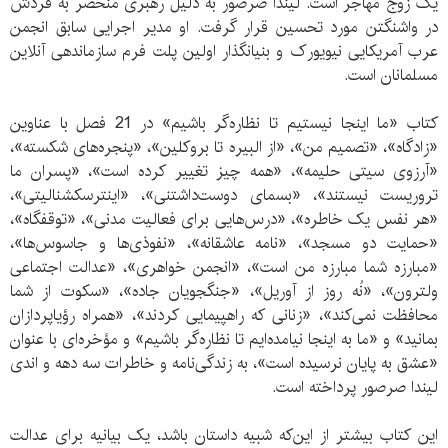
یک زوج مهاجر است. لیندا صرصور به دلیل رهبری منحصر به فردش
در واشنگتن مورد تحسین قرار گرفت. او مدیر اجرایی سابق انجمن
عرب آمریکایی نیویورک و بنیانگذار اولین پلت فرم سازماندهی آنلاین
مسلمانان است.
کتاب «ما اینجا نیستیم تا نظاره‌گر باشیم» در 21 فصل با عناوین
«زادگاه»، «تصمیم من»، «از البیره تا بروکلین»، «پنجره‌های شکسته»،
«آرزوی سیتی حلیمه»، «همه‌ چیز تغییر کرده است»، «پسران ما
تروریست نیستند»، «بسمای دوست‌داشتنی»، «اینترسکشنالیتی»،
«هر نفس یک خاطره»، «درس‌هایی برای فعالیت مدنی»، «توقفگاه»،
«حمایت دو مسجد»، «نامه عاشقانه»، «نفوذی‌ها و جاسوس‌ها»،
«مبارزه شما مبارزه من است»، «انجمن خواهری»، «عدالت اجتماعی
ولترون»، «نُه روز از آوریل»، «جنگجویان جاده»، «سکوت از شما
محافظت نمی‌کند»، «زنانی که راهپیمایی کردند»، «همراه رؤیاپردازان
بمانید» و «ما به اینجا نیامده‌ایم تا نظاره‌گر باشیم» و مؤخره‌ای با عنوان
«عشق به پایان نرسیده است»، به زندگی‌نامه و خاطرات سه دهه و اندی
لیندا صرصور پرداخته است.
این کتاب بیشتر از این‌که شبیه داستان باشد، یک بیانیه برای عدالت